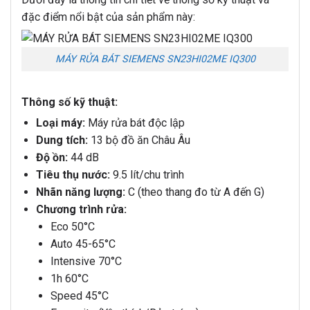
đặc điểm nổi bật của sản phẩm này:
MÁY RỬA BÁT SIEMENS SN23HI02ME IQ300
Thông số kỹ thuật:
Loại máy:
Máy rửa bát độc lập
Dung tích:
13 bộ đồ ăn Châu Âu
Độ ồn:
44 dB
Tiêu thụ nước:
9.5 lít/chu trình
Nhãn năng lượng:
C (theo thang đo từ A đến G)
Chương trình rửa:
Eco 50°C
Auto 45-65°C
Intensive 70°C
1h 60°C
Speed 45°C