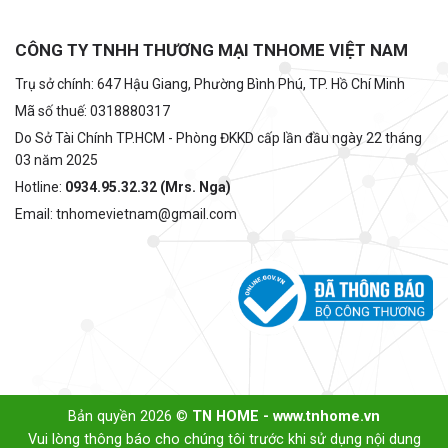
CÔNG TY TNHH THƯƠNG MẠI TNHOME VIỆT NAM
Trụ sở chính: 647 Hậu Giang, Phường Bình Phú, TP. Hồ Chí Minh
Mã số thuế: 0318880317
Do Sở Tài Chính TP.HCM - Phòng ĐKKD cấp lần đầu ngày 22 tháng
03 năm 2025
Hotline:
0934.95.32.32 (Mrs. Nga)
Email: tnhomevietnam@gmail.com
Bản quyền 2026 ©
TN HOME - www.tnhome.vn
Vui lòng thông báo cho chúng tôi trước khi sử dụng nội dung