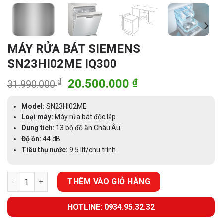
MÁY RỬA BÁT SIEMENS
SN23HI02ME IQ300
Giá
Giá
₫
20.500.000
₫
31.990.000
gốc
hiện
là:
tại
Model:
SN23HI02ME
31.990.000 ₫.
là:
Loại máy:
Máy rửa bát độc lập
Dung tích:
13 bộ đồ ăn Châu Âu
20.500.000 ₫.
Độ ồn:
44 dB
Tiêu thụ nước:
9.5 lít/chu trình
MÁY RỬA BÁT SIEMENS SN23HI02ME IQ300 số lượng
THÊM VÀO GIỎ HÀNG
HOTLINE: 0934.95.32.32