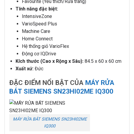
Favourite (Yêu thích/Rửa tráng)
Tính năng đặc biệt:
IntensiveZone
VarioSpeed Plus
Machine Care
Home Connect
Hệ thống giỏ VarioFlex
Động cơ IQDrive
Kích thước (Cao x Rộng x Sâu):
84.5 x 60 x 60 cm
Xuất xứ:
Đức
ĐẶC ĐIỂM NỔI BẬT CỦA
MÁY RỬA
BÁT SIEMENS SN23HI02ME IQ300
MÁY RỬA BÁT SIEMENS SN23HI02ME
IQ300