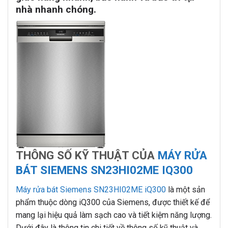
nhà nhanh chóng.
THÔNG
SỐ KỸ THUẬT CỦA
MÁY RỬA
BÁT SIEMENS SN23HI02ME IQ300
Máy rửa bát Siemens SN23HI02ME iQ300
là một sản
phẩm thuộc dòng iQ300 của Siemens, được thiết kế để
mang lại hiệu quả làm sạch cao và tiết kiệm năng lượng.
Dưới đây là thông tin chi tiết về thông số kỹ thuật và