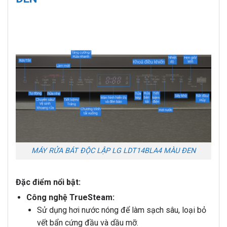
MÁY RỬA BÁT ĐỘC LẬP LG LDT14BLA4 MÀU ĐEN
Đặc điểm nổi bật:
Công nghệ TrueSteam:
Sử dụng hơi nước nóng để làm sạch sâu, loại bỏ
vết bẩn cứng đầu và dầu mỡ.