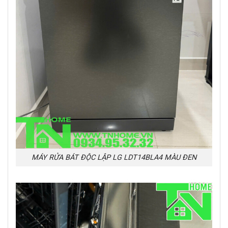
MÁY RỬA BÁT ĐỘC LẬP LG LDT14BLA4 MÀU ĐEN