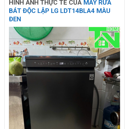
HÌNH ẢNH THỰC TẾ CỦA
MÁY RỬA
BÁT ĐỘC LẬP LG LDT14BLA4 MÀU
ĐEN