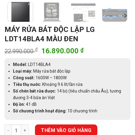
MÁY RỬA BÁT ĐỘC LẬP LG
LDT14BLA4 MÀU ĐEN
Giá
Giá
₫
16.890.000
₫
22.990.000
gốc
hiện
là:
tại
Model:
LDT14BLA4
22.990.000 ₫.
là:
Loại máy:
Máy rửa bát độc lập
Công suất:
1600W – 1800W
16.890.000 ₫.
Tiêu thụ nước:
Khoảng 9.6 lít/lần rửa
Số chén bát rửa được:
14 bộ (tiêu chuẩn châu Âu), tương
đương 3-4 bữa ăn Việt
Độ ồn:
41 dB
Số chương trình hoạt động:
10 chương trình
MÁY RỬA BÁT ĐỘC LẬP LG LDT14BLA4 MÀU ĐEN số lượng
THÊM VÀO GIỎ HÀNG