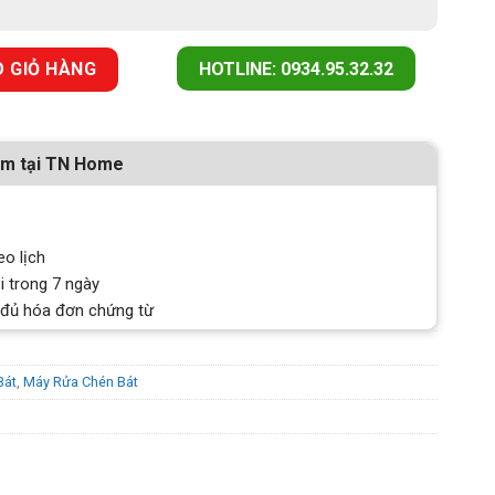
SERIE 6 SMS6ECI04E số lượng
 GIỎ HÀNG
HOTLINE: 0934.95.32.32
ẩm tại TN Home
eo lịch
i trong 7 ngày
 đủ hóa đơn chứng từ
Bát
,
Máy Rửa Chén Bát