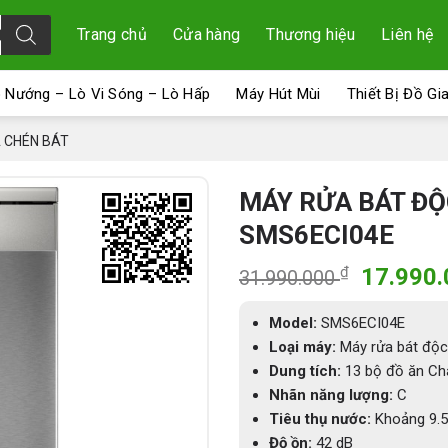
Trang chủ
Cửa hàng
Thương hiệu
Liên hệ
 Nướng – Lò Vi Sóng – Lò Hấp
Máy Hút Mùi
Thiết Bị Đồ Gi
 CHÉN BÁT
MÁY RỬA BÁT ĐỘ
SMS6ECI04E
Giá
₫
17.990
31.990.000
gốc
là:
Model:
SMS6ECI04E
31.990.
Loại máy:
Máy rửa bát độc
Dung tích:
13 bộ đồ ăn Ch
Nhãn năng lượng:
C
Tiêu thụ nước:
Khoảng 9.5 l
Độ ồn:
42 dB