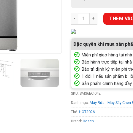
MÁY RỬA BÁT ĐỘC LẬP BOSCH 
THÊM VÀO
Đặc quyền khi mua sản ph
Miễn phí giao hàng tại nhà
Bảo hành trực tiếp tại nhà
Bảo trì định kỳ miễn phí th
1 đổi 1 nếu sản phẩm bị lỗ
Sản phẩm chính hãng đầy
SKU:
SMS6ECI04E
Danh mục:
Máy Rửa - Máy Sấy Chén 
Thẻ:
HOT2026
Brand:
Bosch