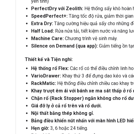
yên tĩnh)
PerfectDry với Zeolith:
Hệ thống sấy khô hoàn hả
SpeedPerfect+:
Tăng tốc độ rửa, giảm thời gia
Extra Dry:
Tăng cường hiệu quả sấy cho những đồ
Half Load:
Rửa nửa tải, tiết kiệm nước và năng l
Machine Care:
Chương trình vệ sinh máy.
Silence on Demand (qua app):
Giảm tiếng ồn tạm
Thiết kế và Tiện nghi:
Hệ thống rổ Flex:
Các rổ có thể điều chỉnh linh ho
VarioDrawer:
Khay thứ 3 để đựng dao kéo và các
RackMatic:
Hệ thống điều chỉnh chiều cao khay trê
Khay trượt êm ái với bánh xe ma sát thấp ở rổ 
Chặn rổ (Rack Stopper) ngăn không cho rổ dưới
Giá đỡ ly ở cả rổ trên và rổ dưới.
Nội thất bằng thép không gỉ.
Bảng điều khiển nút nhấn với màn hình LED hiển
Hẹn giờ:
3, 6 hoặc 24 tiếng.