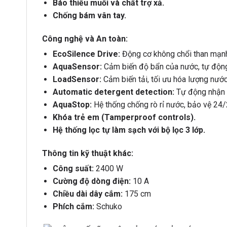
Báo thiếu muối và chất trợ xả.
Chống bám vân tay.
Công nghệ và An toàn:
EcoSilence Drive:
Động cơ không chổi than mạnh 
AquaSensor:
Cảm biến độ bẩn của nước, tự động 
LoadSensor:
Cảm biến tải, tối ưu hóa lượng nước
Automatic detergent detection:
Tự động nhận d
AquaStop:
Hệ thống chống rò rỉ nước, bảo vệ 24/2
Khóa trẻ em (Tamperproof controls).
Hệ thống lọc tự làm sạch với bộ lọc 3 lớp.
Thông tin kỹ thuật khác:
Công suất:
2400 W
Cường độ dòng điện:
10 A
Chiều dài dây cắm:
175 cm
Phích cắm:
Schuko