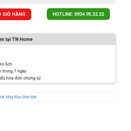
0E SERIES 6 số lượng
 GIỎ HÀNG
HOTLINE: 0934.95.32.32
ẩm tại TN Home
eo lịch
i trong 7 ngày
 đủ hóa đơn chứng từ
Bát
,
Máy Rửa Chén Bát