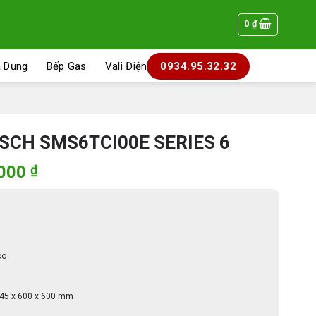
0
₫
a Dụng
Bếp Gas
Vali Điện
0934.95.32.32
SCH SMS6TCI00E SERIES 6
Giá
.000
₫
hiện
tại
000 ₫.
là:
22.900.000 ₫.
co
45 x 600 x 600 mm