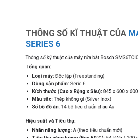
THÔNG SỐ KĨ THUẬT CỦA
M
SERIES 6
Thông số kỹ thuật của máy rửa bát Bosch SMS6TCI0
Tổng quan:
Loại máy:
Độc lập (Freestanding)
Dòng sản phẩm:
Serie 6
Kích thước (Cao x Rộng x Sâu):
845 x 600 x 600 
Màu sắc:
Thép không gỉ (Silver Inox)
Số bộ đồ ăn:
14 bộ tiêu chuẩn châu Âu
Hiệu suất và Tiêu thụ:
Nhãn năng lượng:
A (theo tiêu chuẩn mới)
Tiêu thụ năng lượng (Eco 50°C):
54 kWh / 100 c