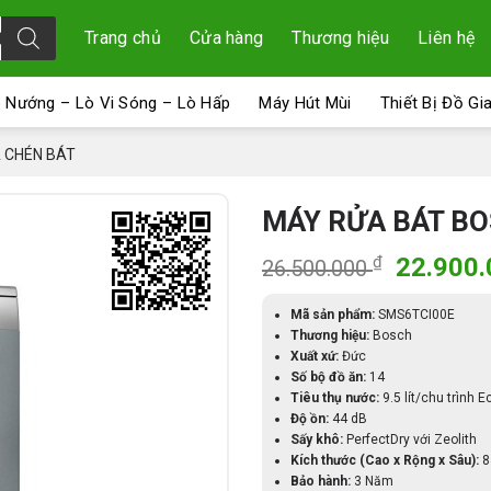
Trang chủ
Cửa hàng
Thương hiệu
Liên hệ
 Nướng – Lò Vi Sóng – Lò Hấp
Máy Hút Mùi
Thiết Bị Đồ Gi
 CHÉN BÁT
MÁY RỬA BÁT BO
Giá
₫
22.900
26.500.000
gốc
là:
Mã sản phẩm:
SMS6TCI00E
Thương hiệu:
Bosch
26.500.
Xuất xứ:
Đức
Số bộ đồ ăn:
14
Tiêu thụ nước:
9.5 lít/chu trình E
Độ ồn:
44 dB
Sấy khô:
PerfectDry với Zeolith
Kích thước (Cao x Rộng x Sâu):
8
Bảo hành:
3 Năm