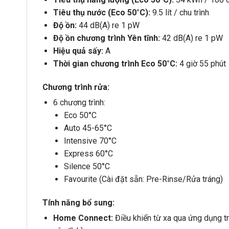
Tiêu thụ nước (Eco 50°C):
9.5 lít / chu trình
Độ ồn:
44 dB(A) re 1 pW
Độ ồn chương trình Yên tĩnh:
42 dB(A) re 1 pW
Hiệu quả sấy:
A
Thời gian chương trình Eco 50°C:
4 giờ 55 phút
Chương trình rửa:
6 chương trình:
Eco 50°C
Auto 45-65°C
Intensive 70°C
Express 60°C
Silence 50°C
Favourite (Cài đặt sẵn: Pre-Rinse/Rửa tráng)
Tính năng bổ sung:
Home Connect:
Điều khiển từ xa qua ứng dụng trê