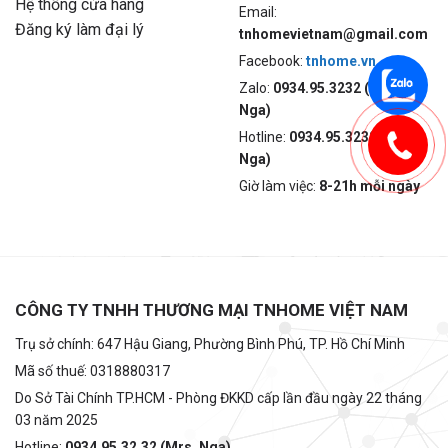
Hệ thống cửa hàng
Email:
Đăng ký làm đại lý
tnhomevietnam@gmail.com
Facebook:
tnhome.vn
Zalo:
0934.95.3232 (Mrs.
Nga)
Hotline:
0934.95.3232 (Mrs.
Nga)
Giờ làm việc:
8-21h mỗi ngày
CÔNG TY TNHH THƯƠNG MẠI TNHOME VIỆT NAM
Trụ sở chính: 647 Hậu Giang, Phường Bình Phú, TP. Hồ Chí Minh
Mã số thuế: 0318880317
Do Sở Tài Chính TP.HCM - Phòng ĐKKD cấp lần đầu ngày 22 tháng
03 năm 2025
Hotline:
0934.95.32.32 (Mrs. Nga)