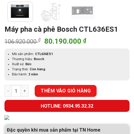
Máy pha cà phê Bosch CTL636ES1
Giá
Giá
₫
80.190.000
₫
106.920.000
gốc
hiện
là:
tại
Mã sản phẩm:
CTL636ES1
Thương hiệu:
Bosch
106.920.000 ₫.
là:
Xuất xứ:
Đức
80.190.000 ₫.
Trạng thái:
Còn hàng
Bảo hành:
2 năm
Máy pha cà phê Bosch CTL636ES1 số lượng
THÊM VÀO GIỎ HÀNG
HOTLINE: 0934.95.32.32
Đặc quyền khi mua sản phẩm tại TN Home