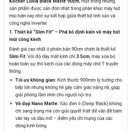
Kocher Luvia Black Matte 90cm
, một trong những
sản phẩm được săn đón nhất trong phân khúc máy hút
mùi hiện nay nhờ sự kết hợp giữa thiết kế tinh xảo và
công nghệ Inverter.
1. Thiết kế “Slim Fit” – Phá bỏ định kiến về máy hút
mùi cồng kềnh
Đánh giá cao nhất ở phiên bản 90cm chính là thiết kế
Slim Fit
. Với độ dày mặt kính chỉ
3.5cm
, máy xóa bỏ
hoàn toàn sự thô kệch của các dòng máy chữ T truyền
thống.
Tối ưu không gian:
Kích thước 900mm lý tưởng cho
bếp lớn nhưng không hề gây cảm giác nặng nề, giúp
giải phóng tầm nhìn cho người nội trợ.
Vẻ đẹp Nano Matte:
Sắc đen lì (Deep Black) không
chỉ sang trọng mà còn giải quyết triệt để vấn đề bám
vân tay và dầu mỡ – điểm yếu chí mạng của các
dòng kính bóng.