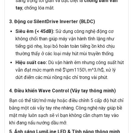
sang trọng tối giản và đặc biệt là
chống bám vân
tay
, chống lóa mắt.
3. Động cơ SilentDrive Inverter (BLDC)
Siêu êm (< 45dB):
Sử dụng công nghệ động cơ
không chổi than giúp máy vận hành tĩnh lặng như
tiếng gió nhẹ, loại bỏ hoàn toàn tiếng ồn khó chịu
thường thấy ở các loại máy hút mùi truyền thống.
Hiệu suất cao:
Dù vận hành êm nhưng công suất hút
vẫn đạt mức mạnh mẽ
$\pm1150\ m^3/h$
, xử lý
dứt điểm các mùi nồng nặc chỉ trong vài phút.
4. Điều khiển Wave Control (Vẫy tay thông minh)
Bạn có thể tắt/mở máy hoặc điều chỉnh 5 cấp độ hút chỉ
bằng một cái vẫy tay nhẹ nhàng. Công nghệ này giúp bề
mặt máy luôn sạch sẽ vì bạn không cần chạm tay vào
khi đang nấu nướng dầu mỡ.
5. Ánh sáng LumiLine LED & Tính năng thông minh