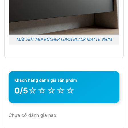
MÁY HÚT MÙI KOCHER LUVIA BLACK MATTE 90CM
Khách hàng đánh giá sản phẩm
☆
☆
☆
☆
☆
0/5
Chưa có đánh giá nào.