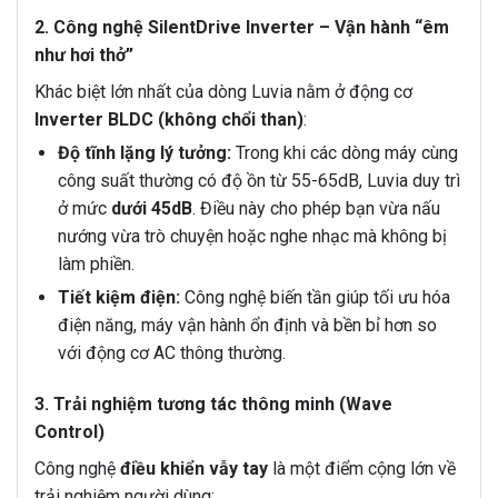
2. Công nghệ SilentDrive Inverter – Vận hành “êm
như hơi thở”
Khác biệt lớn nhất của dòng Luvia nằm ở động cơ
Inverter BLDC (không chổi than)
:
Độ tĩnh lặng lý tưởng:
Trong khi các dòng máy cùng
công suất thường có độ ồn từ 55-65dB, Luvia duy trì
ở mức
dưới 45dB
. Điều này cho phép bạn vừa nấu
nướng vừa trò chuyện hoặc nghe nhạc mà không bị
làm phiền.
Tiết kiệm điện:
Công nghệ biến tần giúp tối ưu hóa
điện năng, máy vận hành ổn định và bền bỉ hơn so
với động cơ AC thông thường.
3. Trải nghiệm tương tác thông minh (Wave
Control)
Công nghệ
điều khiển vẫy tay
là một điểm cộng lớn về
trải nghiệm người dùng: