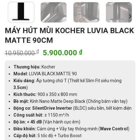
MÁY HÚT MÙI KOCHER LUVIA BLACK
MATTE 90CM
Giá
Giá
₫
5.900.000
₫
10.950.000
gốc
hiện
là:
tại
Thương hiệu:
Kocher
10.950.000 ₫.
là:
Model:
LUVIA BLACK MATTE 90
Kiểu dáng:
Áp tường chữ T (Thiết kế Slim Fit siêu mỏng
5.900.000 ₫.
3.5cm
)
Kích thước:
900 x 350 x 800 mm
Bề mặt:
Kính Nano Matte Deep Black (Chống bám vân tay)
Động cơ:
SilentDrive Inverter
(BLDC) siêu bền, tiết kiệm điện
Công suất hút:
± 1150 m³/h
Độ ồn:
< 45 dB
(Vận hành cực êm)
Điều khiển:
Cảm ứng + Vẫy tay thông minh (
Wave Control
)
Cấp độ hút:
5 tốc độ + Turbo Boost