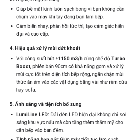
Giúp bề mặt kính luôn sạch bong vì bạn không cần
chạm vào máy khi tay đang bận làm bếp.
Cảm biến nhạy, phản hồi tức thì, tạo cảm giác hiện
đại và cao cấp.
4. Hiệu quả xử lý mùi dứt khoát
Với công suất hút
±1150
m3/h
cùng chế độ
Turbo
Boost
, phiên bản 90cm có khả năng gom và xử lý
mùi cực tốt trên diện tích bếp rộng, ngăn chặn mùi
thức ăn ám vào các vật dụng bằng vải như rèm cửa
hay sofa.
5. Ánh sáng và tiện ích bổ sung
LumiLine LED:
Dải đèn LED hiện đại không chỉ soi
sáng khu vực nấu mà còn tăng thêm thẩm mỹ cho
căn bếp vào ban đêm.
Tính năng hẹn giờ:
Giúp máy tiếp tục làm sạch