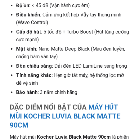
Độ ồn:
< 45 dB (Vận hành cực êm)
Điều khiển:
Cảm ứng kết hợp Vẫy tay thông minh
(Wave Control)
Cấp độ hút:
5 tốc độ + Turbo Boost (Hút tăng cường
cực mạnh)
Mặt kính:
Nano Matte Deep Black (Màu đen tuyền,
chống bám vân tay)
Đèn chiếu sáng:
Dải đèn LED LumiLine sang trọng
Tính năng khác:
Hẹn giờ tắt máy, hệ thống lọc mỡ
dễ vệ sinh
Bảo hành:
3 năm chính hãng
ĐẶC ĐIỂM NỔI BẬT CỦA
MÁY HÚT
MÙI KOCHER LUVIA BLACK MATTE
90CM
Máy hút mùi
Kocher Luvia Black Matte 90cm
là phiên