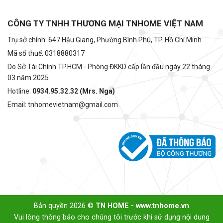
CÔNG TY TNHH THƯƠNG MẠI TNHOME VIỆT NAM
Trụ sở chính: 647 Hậu Giang, Phường Bình Phú, TP. Hồ Chí Minh
Mã số thuế: 0318880317
Do Sở Tài Chính TP.HCM - Phòng ĐKKD cấp lần đầu ngày 22 tháng
03 năm 2025
Hotline:
0934.95.32.32 (Mrs. Nga)
Email: tnhomevietnam@gmail.com
Bản quyền 2026 ©
TN HOME - www.tnhome.vn
Vui lòng thông báo cho chúng tôi trước khi sử dụng nội dung