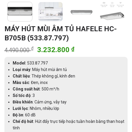
MÁY HÚT MÙI ÂM TỦ HAFELE HC-
B705B (533.87.797)
Giá
Giá
₫
3.232.800
₫
4.490.000
gốc
hiện
là:
tại
Model
: 533.87.797
4.490.000 ₫.
là:
Loại máy
: Máy hút mùi âm tủ
Chất liệu
: Thép không gỉ, kính đen
3.232.800 ₫.
Màu sắc
: Đen, inox
Công suất hút
: 500 m³/h
Số tốc độ
: 3
Điều khiển
: Cảm ứng, vẫy tay
Lưới lọc
: Nhôm, nhiều lớp
Độ ồn
: 60 dB
Chế độ hút
: Hút đẩy trực tiếp hoặc tuần hoàn bằng than hoạt
tính