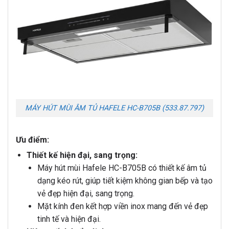
MÁY HÚT MÙI ÂM TỦ HAFELE HC-B705B (533.87.797)
Ưu điểm:
Thiết kế hiện đại, sang trọng:
Máy hút mùi Hafele HC-B705B có thiết kế âm tủ
dạng kéo rút, giúp tiết kiệm không gian bếp và tạo
vẻ đẹp hiện đại, sang trọng.
Mặt kính đen kết hợp viền inox mang đến vẻ đẹp
tinh tế và hiện đại.