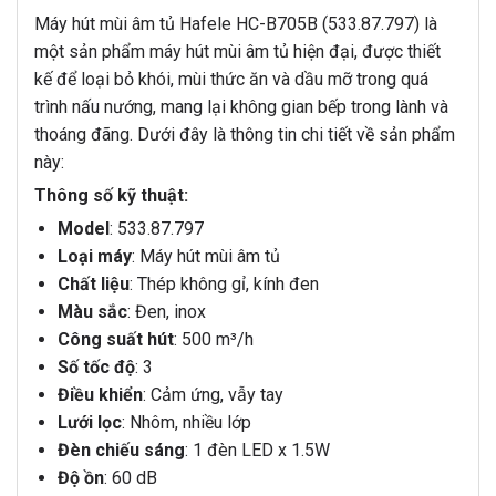
Máy hút mùi âm tủ Hafele HC-B705B (533.87.797) là
một sản phẩm máy hút mùi âm tủ hiện đại, được thiết
kế để loại bỏ khói, mùi thức ăn và dầu mỡ trong quá
trình nấu nướng, mang lại không gian bếp trong lành và
thoáng đãng. Dưới đây là thông tin chi tiết về sản phẩm
này:
Thông số kỹ thuật:
Model
: 533.87.797
Loại máy
: Máy hút mùi âm tủ
Chất liệu
: Thép không gỉ, kính đen
Màu sắc
: Đen, inox
Công suất hút
: 500 m³/h
Số tốc độ
: 3
Điều khiển
: Cảm ứng, vẫy tay
Lưới lọc
: Nhôm, nhiều lớp
Đèn chiếu sáng
: 1 đèn LED x 1.5W
Độ ồn
: 60 dB