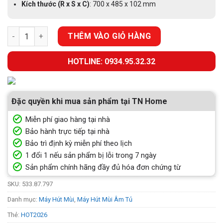
Kích thước (R x S x C)
: 700 x 485 x 102 mm
MÁY HÚT MÙI ÂM TỦ HAFELE HC-B705B (533.87.797) số lượng
THÊM VÀO GIỎ HÀNG
HOTLINE: 0934.95.32.32
Đặc quyền khi mua sản phẩm tại TN Home
Miễn phí giao hàng tại nhà
Bảo hành trực tiếp tại nhà
Bảo trì định kỳ miễn phí theo lịch
1 đổi 1 nếu sản phẩm bị lỗi trong 7 ngày
Sản phẩm chính hãng đầy đủ hóa đơn chứng từ
SKU:
533.87.797
Danh mục:
Máy Hút Mùi
,
Máy Hút Mùi Âm Tủ
Thẻ:
HOT2026