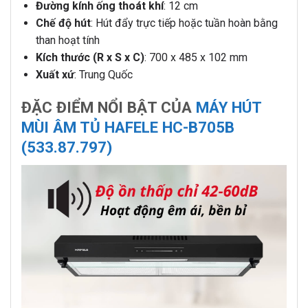
Đường kính ống thoát khí
: 12 cm
Chế độ hút
: Hút đẩy trực tiếp hoặc tuần hoàn bằng
than hoạt tính
Kích thước (R x S x C)
: 700 x 485 x 102 mm
Xuất xứ
: Trung Quốc
ĐẶC ĐIỂM NỔI BẬT CỦA
MÁY HÚT
MÙI ÂM TỦ HAFELE HC-B705B
(533.87.797)