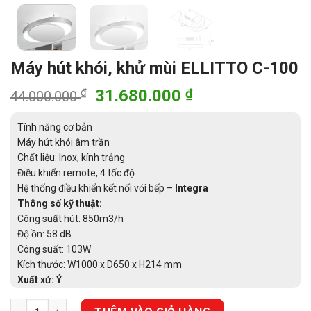
Máy hút khói, khử mùi ELLITTO C-100
Giá
Giá
₫
31.680.000
₫
44.000.000
gốc
hiện
là:
tại
Tính năng cơ bản
44.000.000 ₫.
là:
Máy hút khói âm trần
Chất liệu: Inox, kính trắng
31.680.000 ₫.
Điều khiển remote, 4 tốc độ
Hệ thống điều khiển kết nối với bếp –
Integra
Thông số kỹ thuật:
Công suất hút: 850m3/h
Độ ồn: 58 dB
Công suất: 103W
Kích thước: W1000 x D650 x H214 mm
Xuất xứ: Ý
Máy hút khói, khử mùi ELLITTO C-100 số lượng