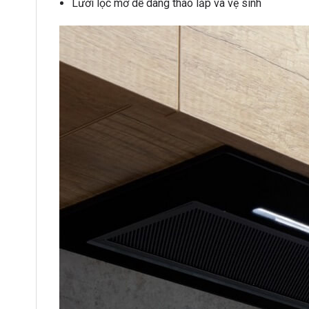
Lưới lọc mỡ dễ dàng tháo lắp và vệ sinh