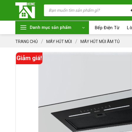
Chuyển
Tìm
kiếm
đến
sản
nội
phẩm
dung
Bếp Điện Từ
Lò
Danh mục sản phẩm
/
/
TRANG CHỦ
MÁY HÚT MÙI
MÁY HÚT MÙI ÂM TỦ
Giảm giá!