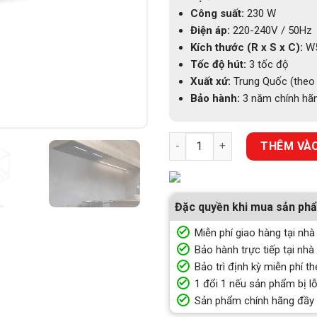
Công suất:
230 W
Điện áp:
220-240V / 50Hz
Kích thước (R x S x C):
W5
Tốc độ hút:
3 tốc độ
Xuất xứ:
Trung Quốc (theo 
Bảo hành:
3 năm chính hãn
MÁY HÚT KHÓI KHỬ MÙI ÂM T
THÊM VÀO
Đặc quyền khi mua sản ph
Miễn phí giao hàng tại nhà
Bảo hành trực tiếp tại nhà
Bảo trì định kỳ miễn phí th
1 đổi 1 nếu sản phẩm bị lỗ
Sản phẩm chính hãng đầy