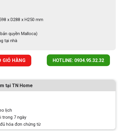
98 x D288 x H250 mm
bản quyền Malloca)
g tại nhà
Ủ MALLOCA MH 600GT số lượng
 GIỎ HÀNG
HOTLINE: 0934.95.32.32
ẩm tại TN Home
eo lịch
i trong 7 ngày
 đủ hóa đơn chứng từ