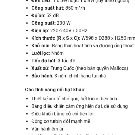
Đèn LED:
1 x 5W hoặc 1 x 8W (tùy theo nguồn)
Công suất hút:
850 m³/h
Độ ồn:
52 dB
Công suất:
230 W
Điện áp:
220-240V / 50Hz
Kích thước (R x S x C):
W598 x D288 x H250 m
Khử mùi:
Bằng than hoạt tính và đường ống thoá
Lưới lọc:
Nhôm
Tốc độ hút:
3 tốc độ
Xuất xứ:
Trung Quốc (theo bản quyền Malloca)
Bảo hành:
3 năm chính hãng tại nhà
Các tính năng nổi bật khác:
Thiết kế âm tủ nhỏ gọn, tiết kiệm diện tích
Bảng điều khiển cảm ứng hiện đại, dễ sử dụng
Điều khiển bằng cử chỉ tiện lợi
Động cơ turbin đôi mạnh mẽ
Vận hành êm ái