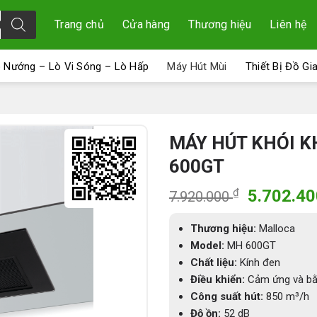
Trang chủ
Cửa hàng
Thương hiệu
Liên hệ
 Nướng – Lò Vi Sóng – Lò Hấp
Máy Hút Mùi
Thiết Bị Đồ Gi
MÁY HÚT KHÓI K
600GT
Giá
₫
5.702.4
7.920.000
gốc
là:
Thương hiệu:
Malloca
7.920.00
Model:
MH 600GT
Chất liệu:
Kính đen
Điều khiển:
Cảm ứng và bằ
Công suất hút:
850 m³/h
Độ ồn:
52 dB