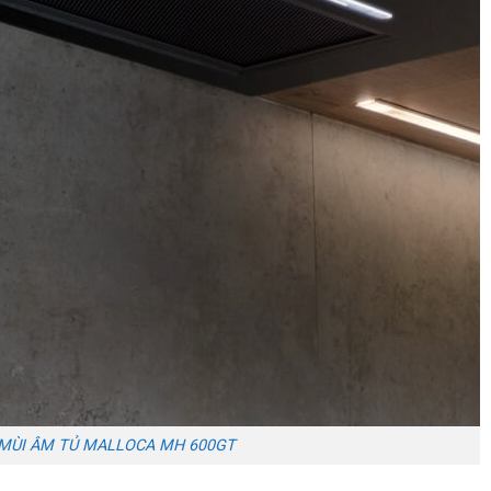
 MÙI ÂM TỦ MALLOCA MH 600GT