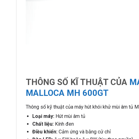
THÔNG SỐ KĨ THUẬT CỦA
MÁ
MALLOCA MH 600GT
Thông số kỹ thuật của máy hút khói khử mùi âm tủ 
Loại máy:
Hút mùi âm tủ
Chất liệu:
Kính đen
Điều khiển:
Cảm ứng và bằng cử chỉ