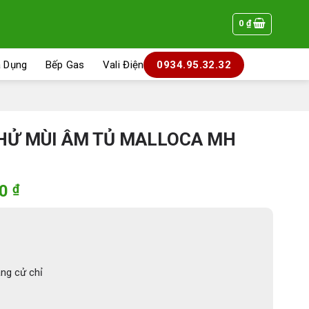
0
₫
a Dụng
Bếp Gas
Vali Điện
0934.95.32.32
HỬ MÙI ÂM TỦ MALLOCA MH
Giá
00
₫
hiện
tại
0 ₫.
là:
5.702.400 ₫.
ng cử chỉ