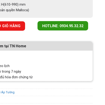
x H(610-990) mm
bản quyền Malloca)
ÙI MALLOCA GAMA K3155.9 số lượng
 GIỎ HÀNG
HOTLINE: 0934.95.32.32
ẩm tại TN Home
eo lịch
i trong 7 ngày
 đủ hóa đơn chứng từ
i Áp Tường