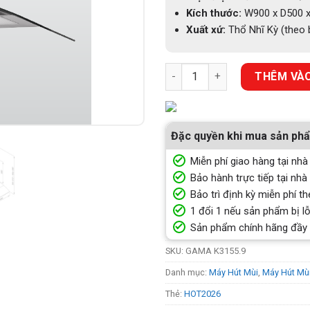
Kích thước:
W900 x D500 
Xuất xứ:
Thổ Nhĩ Kỳ (theo 
MÁY HÚT KHÓI KẾT HỢP KHỬ M
THÊM VÀO
Đặc quyền khi mua sản ph
Miễn phí giao hàng tại nhà
Bảo hành trực tiếp tại nhà
Bảo trì định kỳ miễn phí th
1 đổi 1 nếu sản phẩm bị lỗ
Sản phẩm chính hãng đầy
SKU:
GAMA K3155.9
Danh mục:
Máy Hút Mùi
,
Máy Hút Mù
Thẻ:
HOT2026