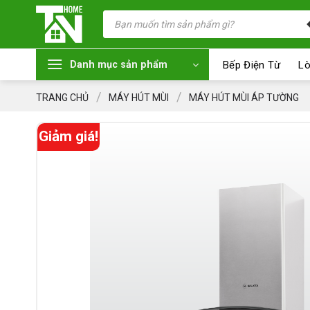
Chuyển
Tìm
kiếm
đến
sản
nội
phẩm
dung
Bếp Điện Từ
Lò
Danh mục sản phẩm
/
/
TRANG CHỦ
MÁY HÚT MÙI
MÁY HÚT MÙI ÁP TƯỜNG
Giảm giá!