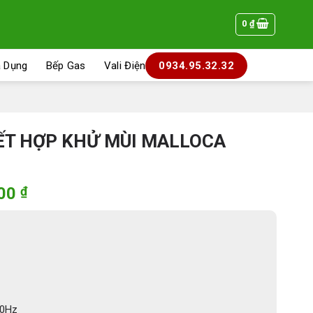
0
₫
a Dụng
Bếp Gas
Vali Điện
0934.95.32.32
ẾT HỢP KHỬ MÙI MALLOCA
Giá
400
₫
hiện
tại
000 ₫.
là:
9.266.400 ₫.
0Hz