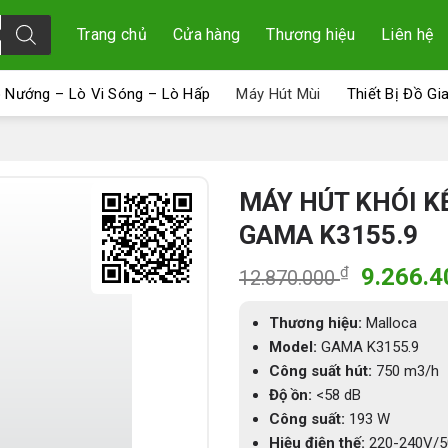
Trang chủ
Cửa hàng
Thương hiệu
Liên hệ
 Nướng – Lò Vi Sóng – Lò Hấp
Máy Hút Mùi
Thiết Bị Đồ Gi
MÁY HÚT KHÓI K
GAMA K3155.9
Giá
₫
9.266.
12.870.000
gốc
là:
Thương hiệu:
Malloca
12.870.
Model:
GAMA K3155.9
Công suất hút:
750
m
3
/
h
Độ ồn:
<58 dB
Công suất:
193 W
Hiệu điện thế:
220-240V/5