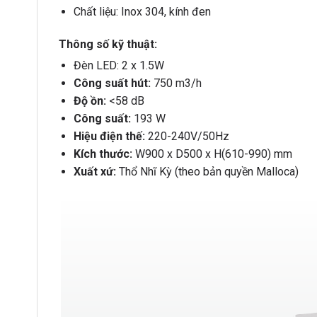
Chất liệu: Inox 304, kính đen
Thông số kỹ thuật:
Đèn LED: 2 x 1.5W
Công suất hút:
750
m
3
/
h
Độ ồn:
<58 dB
Công suất:
193 W
Hiệu điện thế:
220-240V/50Hz
Kích thước:
W900 x D500 x H(610-990) mm
Xuất xứ:
Thổ Nhĩ Kỳ (theo bản quyền Malloca)