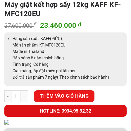
Máy giặt kết hợp sấy 12kg KAFF KF-
MFC120EU
Giá
Giá
₫
23.460.000
₫
27.600.000
gốc
hiện
là:
tại
Hãng sản xuất: KAFF( ĐỨC)
27.600.000 ₫.
là:
Mã sản phẩm: KF-MFC120EU
Made in Thailand
23.460.000 ₫.
Bảo hành 5 năm chính hãng
Tình trạng: Có hàng
Giao hàng, lắp đặt miễn phí tận nơi
Đổi trả sản phẩm 7 ngày( Theo chính sách bảo hành)
Máy giặt kết hợp sấy 12kg KAFF KF-MFC120EU số lượng
THÊM VÀO GIỎ HÀNG
HOTLINE: 0934.95.32.32