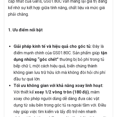
cấp nhất của Garis, GS01.80C vẫn mang lại giá trị đáng
kể nhờ sự kết hợp giữa tính năng, chất liệu và mức giá
phải chăng.
1. Ưu điểm nổi bật
Giải pháp kinh tế và hiệu quả cho góc tủ:
Đây là
điểm mạnh chính của GS01.80C. Sản phẩm giúp
tận
dụng những “góc chết”
thường bị bỏ phí trong tủ
bếp chữ L một cách hiệu quả, biến chúng thành
không gian lưu trữ hữu ích mà không đòi hỏi chi phí
đầu tư quá lớn.
Tối ưu không gian với khả năng xoay linh hoạt:
Với thiết kế
xoay 1/2 vòng tròn (180 độ)
, mâm
xoay cho phép người dùng dễ dàng đưa các vật
dụng từ sâu bên trong góc tủ ra ngoài tầm với. Điều
này giúp việc tìm kiếm và lấy đồ trở nên nhanh