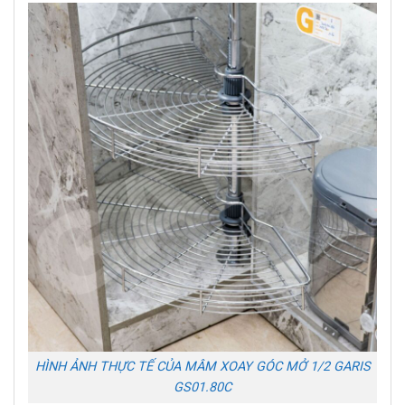
HÌNH ẢNH THỰC TẾ CỦA MÂM XOAY GÓC MỞ 1/2 GARIS
GS01.80C