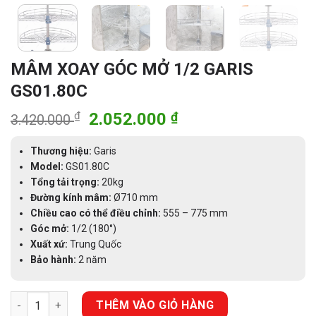
MÂM XOAY GÓC MỞ 1/2 GARIS
GS01.80C
Giá
Giá
₫
2.052.000
₫
3.420.000
gốc
hiện
là:
tại
Thương hiệu:
Garis
3.420.000 ₫.
là:
Model:
GS01.80C
Tổng tải trọng:
20kg
2.052.000 ₫.
Đường kính mâm:
Ø710 mm
Chiều cao có thể điều chỉnh:
555 – 775 mm
Góc mở:
1/2 (180°)
Xuất xứ:
Trung Quốc
Bảo hành:
2 năm
MÂM XOAY GÓC MỞ 1/2 GARIS GS01.80C số lượng
THÊM VÀO GIỎ HÀNG