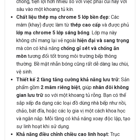
chóng, tiện lợi hơn nhiều so với việc phải cúi hay với
sâu vào một khoang tủ kín.
Chất liệu thép mạ chrome 5 lớp bền đẹp:
Các
mâm (khay) được làm từ
thép cao cấp
và được phủ
lớp mạ chrome 5 lớp sáng bóng
. Lớp mạ này
không chỉ mang lại vẻ ngoài
hiện đại và sang trọng
mà còn có khả năng
chống gỉ sét và chống ăn
mòn
tương đối tốt trong môi trường bếp thông
thường. Bề mặt nhẵn bóng cũng rất dễ dàng lau chùi,
vệ sinh.
Thiết kế 2 tầng tăng cường khả năng lưu trữ:
Sản
phẩm gồm
2 mâm riêng biệt
, giúp
nhân đôi không
gian lưu trữ
so với một khoang tủ rỗng. Bạn có thể
sắp xếp đa dạng các loại đồ dùng nhà bếp như nồi,
chảo, bát đĩa, hoặc các lọ gia vị một cách khoa học
và ngăn nắp. Mỗi tầng có khả năng xoay độc lập, tạo
sự linh hoạt khi sử dụng.
Khả năng điều chỉnh chiều cao linh hoạt:
Trục