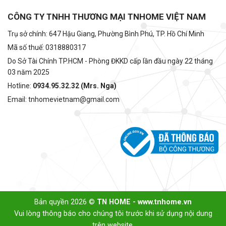
CÔNG TY TNHH THƯƠNG MẠI TNHOME VIỆT NAM
Trụ sở chính: 647 Hậu Giang, Phường Bình Phú, TP. Hồ Chí Minh
Mã số thuế: 0318880317
Do Sở Tài Chính TP.HCM - Phòng ĐKKD cấp lần đầu ngày 22 tháng
03 năm 2025
Hotline:
0934.95.32.32 (Mrs. Nga)
Email: tnhomevietnam@gmail.com
Bản quyền 2026 ©
TN HOME - www.tnhome.vn
Vui lòng thông báo cho chúng tôi trước khi sử dụng nội dung
trên website.