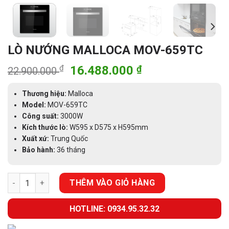
LÒ NƯỚNG MALLOCA MOV-659TC
Giá
Giá
₫
16.488.000
₫
22.900.000
gốc
hiện
là:
tại
Thương hiệu:
Malloca
22.900.000 ₫.
là:
Model:
MOV-659TC
Công suất:
3000W
16.488.000 ₫.
Kích thước lò:
W595 x D575 x H595mm
Xuất xứ:
Trung Quốc
Bảo hành:
36 tháng
LÒ NƯỚNG MALLOCA MOV-659TC số lượng
THÊM VÀO GIỎ HÀNG
HOTLINE: 0934.95.32.32