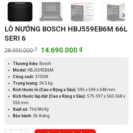
LÒ NƯỚNG BOSCH HBJ559EB6M 66L
SERI 6
Giá
Giá
₫
14.690.000
₫
28.990.000
gốc
hiện
là:
tại
Thương hiệu:
Bosch
28.990.000 ₫.
là:
Model:
HBJ559EB6M
Công suất:
3100W
14.690.000 ₫.
Trọng lượng:
34.5 kg
Kích thước lò (Cao x Rộng x Sâu):
595 x 594 x 548 mm
Kích thước lắp đặt (Cao x Rộng x Sâu):
575-597 x 560-568 x
550 mm
Xuất xứ:
Thổ Nhĩ Kỳ
Bảo hành:
36 tháng
LÒ NƯỚNG BOSCH HBJ559EB6M 66L SERI 6 số lượng