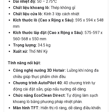
Dải nhiệt độ:
50 – 275°C
Chất liệu khoang lò:
Thép không gỉ
Chất liệu cửa lò:
Kính 3 lớp cách nhiệt
Kích thước lò (Cao x Rộng x Sâu):
595 x 594 x 548
mm
Kích thước lắp đặt (Cao x Rộng x Sâu):
575-597 x
560-568 x 550 mm
Trọng lượng:
34.5 kg
Xuất xứ:
Thổ Nhĩ Kỳ
Tính năng nổi bật:
Công nghệ nướng 3D Hotair:
Luồng khí nóng đa
chiều giúp thực phẩm chín đều.
Chương trình AutoPilot 40:
40 chương trình tự
động cài đặt sẵn, giúp nấu nướng dễ dàng.
Chức năng EcoClean Direct:
Tự động làm sạch
khoang lò bằng phương pháp nhiệt phân.
Màn hình TFT:
Hiển thị rõ ràng, dễ dàng điều khiển.