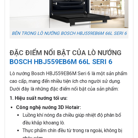
BÊN TRONG LÒ NƯỚNG BOSCH HBJ559EB6M 66L SERI 6
ĐẶC ĐIỂM NỔI BẬT CỦA LÒ NƯỚNG
BOSCH HBJ559EB6M 66L SERI 6
Lò nướng Bosch HBJ559EB6M Seri 6 là một sản phẩm
cao cấp, mang đến nhiều tiện ích cho người sử dụng.
Dưới đây là những đặc điểm nổi bật của sản phẩm:
1. Hiệu suất nướng tối ưu:
Công nghệ nướng 3D Hotair:
Luồng khí nóng đa chiều giúp nhiệt độ phân bổ
đều khắp khoang lò.
Thực phẩm chín đều từ trong ra ngoài, không bị