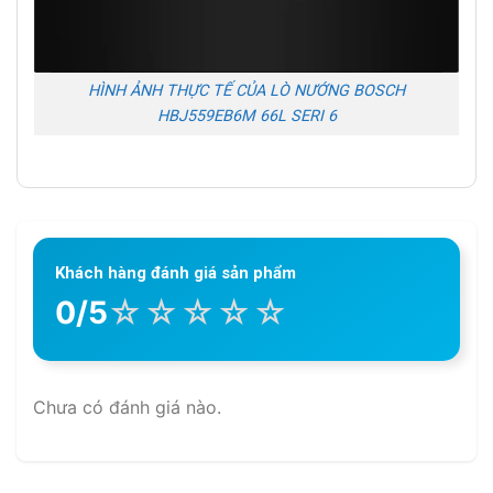
HÌNH ẢNH THỰC TẾ CỦA LÒ NƯỚNG BOSCH
HBJ559EB6M 66L SERI 6
Khách hàng đánh giá sản phẩm
☆
☆
☆
☆
☆
0/5
Chưa có đánh giá nào.