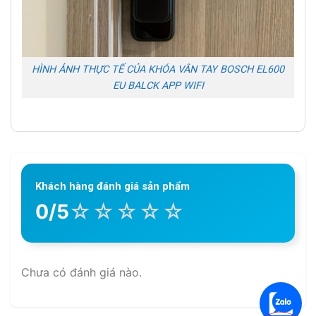
HÌNH ẢNH THỰC TẾ CỦA KHÓA VÂN TAY BOSCH EL600
EU BALCK APP WIFI
Khách hàng đánh giá sản phẩm
☆
☆
☆
☆
☆
0/5
Chưa có đánh giá nào.