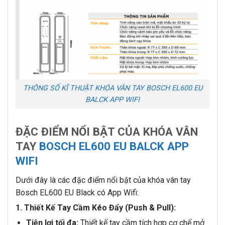
THÔNG SỐ KĨ THUẬT KHÓA VÂN TAY BOSCH EL600 EU
BALCK APP WIFI
ĐẶC ĐIỂM NỔI BẬT CỦA KHÓA VÂN
TAY
BOSCH EL600 EU BALCK APP
WIFI
Dưới đây là các đặc điểm nổi bật của khóa vân tay
Bosch EL600 EU Black có App Wifi:
1. Thiết Kế Tay Cầm Kéo Đẩy (Push & Pull):
Tiện lợi tối đa:
Thiết kế tay cầm tích hợp cơ chế mở