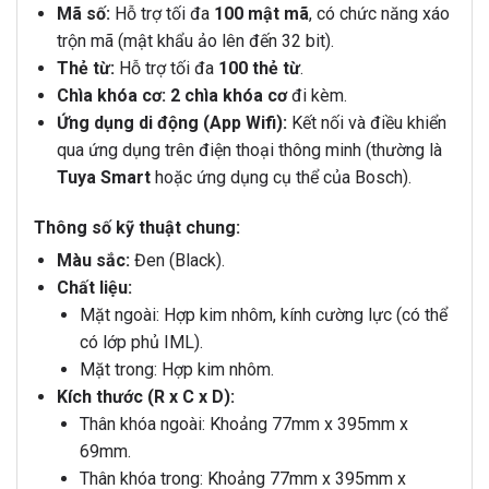
Mã số:
Hỗ trợ tối đa
100 mật mã
, có chức năng xáo
trộn mã (mật khẩu ảo lên đến 32 bit).
Thẻ từ:
Hỗ trợ tối đa
100 thẻ từ
.
Chìa khóa cơ:
2 chìa khóa cơ
đi kèm.
Ứng dụng di động (App Wifi):
Kết nối và điều khiển
qua ứng dụng trên điện thoại thông minh (thường là
Tuya Smart
hoặc ứng dụng cụ thể của Bosch).
Thông số kỹ thuật chung:
Màu sắc:
Đen (Black).
Chất liệu:
Mặt ngoài: Hợp kim nhôm, kính cường lực (có thể
có lớp phủ IML).
Mặt trong: Hợp kim nhôm.
Kích thước (R x C x D):
Thân khóa ngoài: Khoảng 77mm x 395mm x
69mm.
Thân khóa trong: Khoảng 77mm x 395mm x