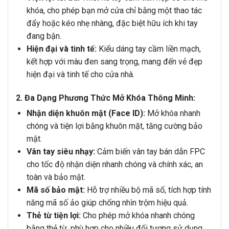
khóa, cho phép bạn mở cửa chỉ bằng một thao tác
đẩy hoặc kéo nhẹ nhàng, đặc biệt hữu ích khi tay
đang bận.
Hiện đại và tinh tế:
Kiểu dáng tay cầm liền mạch,
kết hợp với màu đen sang trọng, mang đến vẻ đẹp
hiện đại và tinh tế cho cửa nhà.
2. Đa Dạng Phương Thức Mở Khóa Thông Minh:
Nhận diện khuôn mặt (Face ID):
Mở khóa nhanh
chóng và tiện lợi bằng khuôn mặt, tăng cường bảo
mật.
Vân tay siêu nhạy:
Cảm biến vân tay bán dẫn FPC
cho tốc độ nhận diện nhanh chóng và chính xác, an
toàn và bảo mật.
Mã số bảo mật:
Hỗ trợ nhiều bộ mã số, tích hợp tính
năng mã số ảo giúp chống nhìn trộm hiệu quả.
Thẻ từ tiện lợi:
Cho phép mở khóa nhanh chóng
bằng thẻ từ, phù hợp cho nhiều đối tượng sử dụng.