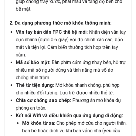
giúp chống trầy xước, phai màu và tăng độ bền cho
bề mặt.
2. Đa dạng phương thức mở khóa thông minh:
Vân tay bán dẫn FPC thế hệ mới:
Nhận diện vân tay
cực nhanh (dưới 0.6 giây) với độ chính xác cao, bảo
mật và tiện lợi. Cảm biến thường tích hợp trên tay
nắm.
Mã số bảo mật:
Bàn phím cảm ứng nhạy bén, hỗ trợ
nhiều mã số người dùng và tính năng mã số ảo
chống nhìn trộm.
Thẻ từ tiện dụng:
Mở khóa nhanh chóng, phù hợp
cho nhiều đối tượng. Lưu trữ được nhiều thẻ từ.
Chìa cơ chống sao chép:
Phương án mở khóa dự
phòng an toàn.
Kết nối Wifi và điều khiển qua ứng dụng di động:
Mở khóa từ xa:
Cho phép mở cửa cho người thân,
bạn bè hoặc dịch vụ khi bạn vắng nhà (yêu cầu