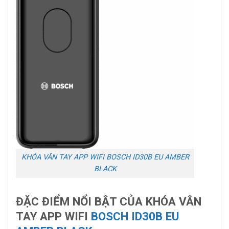
KHÓA VÂN TAY APP WIFI BOSCH ID30B EU AMBER
BLACK
ĐẶC ĐIỂM NỔI BẬT CỦA KHÓA VÂN
TAY APP WIFI
BOSCH ID30B EU