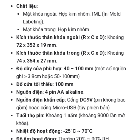
Chất liệu:
Mặt khóa ngoài: Hợp kim nhôm, IML (In-Mold
Labeling).
Mặt khóa trong: Hợp kim nhôm.
Kích thước thân khóa ngoài (R x C x D):
Khoảng
72 x 352 x 19 mm
.
Kích thước thân khóa trong (R x C x D):
Khoảng
74 x 354 x 27 mm
.
Độ dày cửa phù hợp:
40 – 100 mm
(một số nguồn
ghi ≥ 3.8cm hoặc 50-100mm).
Đố cửa tối thiểu:
100 mm
.
Nguồn điện:
4 pin AA alkaline
.
Nguồn điện khẩn cấp:
Cổng
DC9V
(pin không bao
gồm) hoặc cổng Micro-USB (tùy phiên bản).
Tuổi thọ pin:
Khoảng
1 năm
(khoảng 8000 lần mở
khóa).
Nhiệt độ hoạt động:
-25°C ~ 70°C
.
Độ ẩm hoạt động:
Thường 20% ~ 90% RH.