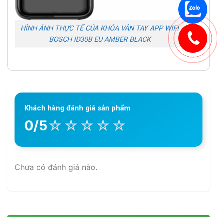
HÌNH ẢNH THỰC TẾ CỦA KHÓA VÂN TAY APP WIFI
BOSCH ID30B EU AMBER BLACK
Khách hàng đánh giá sản phẩm
☆
☆
☆
☆
☆
0/5
Chưa có đánh giá nào.