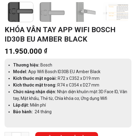
KHÓA VÂN TAY APP WIFI BOSCH
ID30B EU AMBER BLACK
11.950.000
₫
Thương hiệu:
Bosch
Model:
App Wifi Bosch ID30B EU Amber Black
Kích thước mặt ngoài:
R72 x C352 x D19 mm
Kích thước mặt trong:
R74 x C354 x D27 mm
Chức năng nhận diện:
Nhận diện khuôn mặt 3D Face ID, Vân
tay, Mật khẩu, Thẻ từ, Chìa khóa cơ, Ứng dụng Wifi
Lắp đặt:
Miễn phí
Bảo hành:
24 tháng
KHÓA VÂN TAY APP WIFI BOSCH ID30B EU AMBER BLACK số lượ