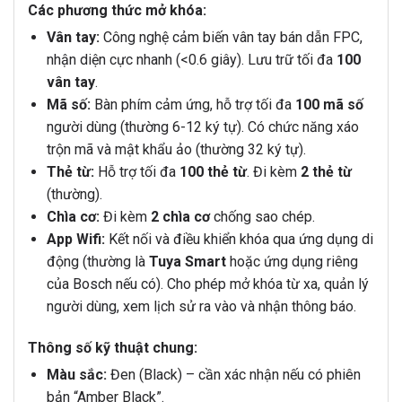
Các phương thức mở khóa:
Vân tay:
Công nghệ cảm biến vân tay bán dẫn FPC,
nhận diện cực nhanh (<0.6 giây). Lưu trữ tối đa
100
vân tay
.
Mã số:
Bàn phím cảm ứng, hỗ trợ tối đa
100 mã số
người dùng (thường 6-12 ký tự). Có chức năng xáo
trộn mã và mật khẩu ảo (thường 32 ký tự).
Thẻ từ:
Hỗ trợ tối đa
100 thẻ từ
. Đi kèm
2 thẻ từ
(thường).
Chìa cơ:
Đi kèm
2 chìa cơ
chống sao chép.
App Wifi:
Kết nối và điều khiển khóa qua ứng dụng di
động (thường là
Tuya Smart
hoặc ứng dụng riêng
của Bosch nếu có). Cho phép mở khóa từ xa, quản lý
người dùng, xem lịch sử ra vào và nhận thông báo.
Thông số kỹ thuật chung:
Màu sắc:
Đen (Black) – cần xác nhận nếu có phiên
bản “Amber Black”.