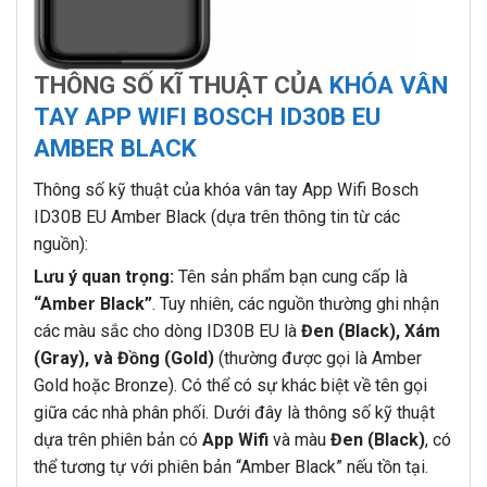
THÔNG SỐ KĨ THUẬT CỦA
KHÓA VÂN
TAY APP WIFI BOSCH ID30B EU
AMBER BLACK
Thông số kỹ thuật của khóa vân tay App Wifi Bosch
ID30B EU Amber Black (dựa trên thông tin từ các
nguồn):
Lưu ý quan trọng:
Tên sản phẩm bạn cung cấp là
“Amber Black”
. Tuy nhiên, các nguồn thường ghi nhận
các màu sắc cho dòng ID30B EU là
Đen (Black), Xám
(Gray), và Đồng (Gold)
(thường được gọi là Amber
Gold hoặc Bronze). Có thể có sự khác biệt về tên gọi
giữa các nhà phân phối. Dưới đây là thông số kỹ thuật
dựa trên phiên bản có
App Wifi
và màu
Đen (Black)
, có
thể tương tự với phiên bản “Amber Black” nếu tồn tại.