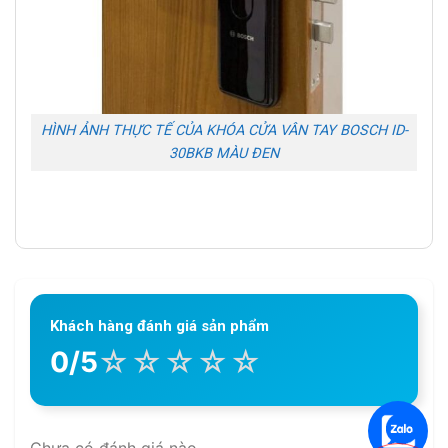
HÌNH ẢNH THỰC TẾ CỦA KHÓA CỬA VÂN TAY BOSCH ID-
30BKB MÀU ĐEN
Khách hàng đánh giá sản phẩm
☆
☆
☆
☆
☆
0/5