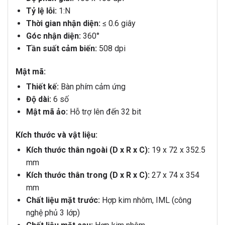
Tỷ lệ lỗi:
1:N
Thời gian nhận diện:
≤ 0.6 giây
Góc nhận diện:
360°
Tần suất cảm biến:
508 dpi
Mật mã:
Thiết kế:
Bàn phím cảm ứng
Độ dài:
6 số
Mật mã ảo:
Hỗ trợ lên đến 32 bit
Kích thước và vật liệu:
Kích thước thân ngoài (D x R x C):
19 x 72 x 352.5
mm
Kích thước thân trong (D x R x C):
27 x 74 x 354
mm
Chất liệu mặt trước:
Hợp kim nhôm, IML (công
nghệ phủ 3 lớp)