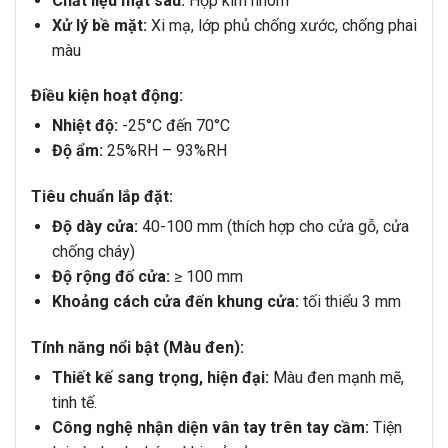
Chất liệu mặt sau:
Hợp kim nhôm
Xử lý bề mặt:
Xi mạ, lớp phủ chống xước, chống phai
màu
Điều kiện hoạt động:
Nhiệt độ:
-25°C đến 70°C
Độ ẩm:
25%RH – 93%RH
Tiêu chuẩn lắp đặt:
Độ dày cửa:
40-100 mm (thích hợp cho cửa gỗ, cửa
chống cháy)
Độ rộng đố cửa:
≥ 100 mm
Khoảng cách cửa đến khung cửa:
tối thiểu 3 mm
Tính năng nổi bật (Màu đen):
Thiết kế sang trọng, hiện đại:
Màu đen mạnh mẽ,
tinh tế.
Công nghệ nhận diện vân tay trên tay cầm:
Tiện