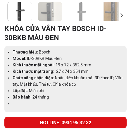
KHÓA CỬA VÂN TAY BOSCH ID-
30BKB MÀU ĐEN
Thương hiệu:
Bosch
Model:
ID-30BKB Màu Đen
Kích thước mặt ngoài:
19 x 72 x 352.5 mm
Kích thước mặt trong:
27 x 74 x 354 mm
Chức năng nhận diện:
Nhận diện khuôn mặt 3D Face ID, Vân
tay, Mật khẩu, Thẻ từ, Chìa khóa cơ
Lắp đặt:
Miễn phí
Bảo hành:
24 tháng
HOTLINE: 0934.95.32.32