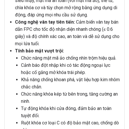
siêu nhạy, mật mã an toàn (với mật mã ảo), thẻ từ,
chìa khóa cơ và tùy chọn mở rộng bằng ứng dụng di
động, đáp ứng mọi nhu cầu sử dụng.
Công nghệ vân tay tiên tiến:
Cảm biến vân tay bán
dẫn FPC cho tốc độ nhận diện nhanh chóng (≤ 0.6
giây) và độ chính xác cao, an toàn và dễ sử dụng cho
mọi lứa tuổi.
Tính bảo mật vượt trội:
Chức năng mật mã ảo chống nhìn trộm hiệu quả.
Cảnh báo đột nhập khi có tác động ngoại lực
hoặc cố gắng mở khóa trái phép.
Khả năng chống khoan phá, vật liệu hợp kim nhôm
chắc chắn.
Chức năng khóa kép từ bên trong, tăng cường an
ninh.
Tự động khóa khi cửa đóng, đảm bảo an toàn
tuyệt đối.
Ruột khóa cơ loại C có độ bảo mật cao, chống dò