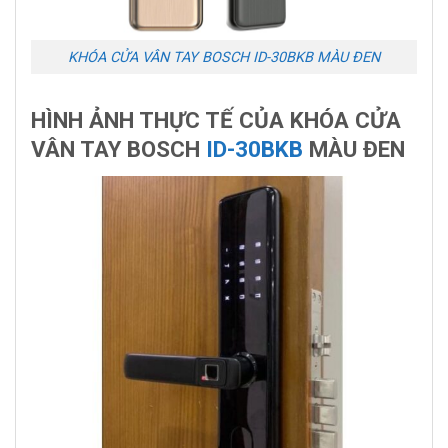
KHÓA CỬA VÂN TAY BOSCH ID-30BKB MÀU ĐEN
HÌNH ẢNH THỰC TẾ CỦA KHÓA CỬA
VÂN TAY BOSCH
ID-30BKB
MÀU ĐEN