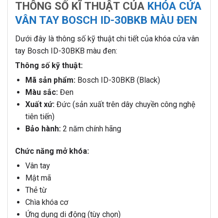
THÔNG SỐ KĨ THUẬT CỦA
KHÓA CỬA
VÂN TAY BOSCH ID-30BKB MÀU ĐEN
Dưới đây là thông số kỹ thuật chi tiết của khóa cửa vân
tay Bosch ID-30BKB màu đen:
Thông số kỹ thuật:
Mã sản phẩm:
Bosch ID-30BKB (Black)
Màu sắc:
Đen
Xuất xứ:
Đức (sản xuất trên dây chuyền công nghệ
tiên tiến)
Bảo hành:
2 năm chính hãng
Chức năng mở khóa:
Vân tay
Mật mã
Thẻ từ
Chìa khóa cơ
Ứng dụng di động (tùy chọn)