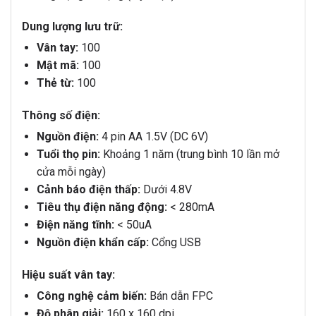
Dung lượng lưu trữ:
Vân tay:
100
Mật mã:
100
Thẻ từ:
100
Thông số điện:
Nguồn điện:
4 pin AA 1.5V (DC 6V)
Tuổi thọ pin:
Khoảng 1 năm (trung bình 10 lần mở
cửa mỗi ngày)
Cảnh báo điện thấp:
Dưới 4.8V
Tiêu thụ điện năng động:
< 280mA
Điện năng tĩnh:
< 50uA
Nguồn điện khẩn cấp:
Cổng USB
Hiệu suất vân tay:
Công nghệ cảm biến:
Bán dẫn FPC
Độ phân giải:
160 x 160 dpi