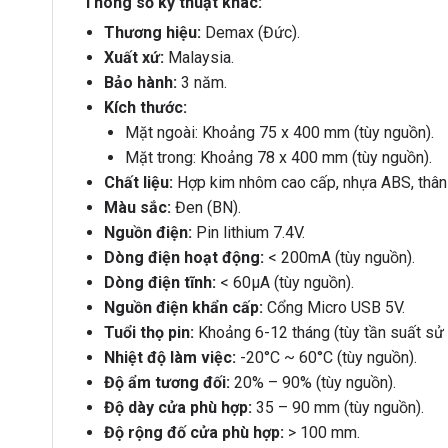
Thông số kỹ thuật khác:
Thương hiệu:
Demax (Đức).
Xuất xứ:
Malaysia.
Bảo hành:
3 năm.
Kích thước:
Mặt ngoài: Khoảng 75 x 400 mm (tùy nguồn).
Mặt trong: Khoảng 78 x 400 mm (tùy nguồn).
Chất liệu:
Hợp kim nhôm cao cấp, nhựa ABS, thân 
Màu sắc:
Đen (BN).
Nguồn điện:
Pin lithium 7.4V.
Dòng điện hoạt động:
< 200mA (tùy nguồn).
Dòng điện tĩnh:
< 60µA (tùy nguồn).
Nguồn điện khẩn cấp:
Cổng Micro USB 5V.
Tuổi thọ pin:
Khoảng 6-12 tháng (tùy tần suất sử 
Nhiệt độ làm việc:
-20°C ~ 60°C (tùy nguồn).
Độ ẩm tương đối:
20% – 90% (tùy nguồn).
Độ dày cửa phù hợp:
35 – 90 mm (tùy nguồn).
Độ rộng đố cửa phù hợp:
> 100 mm.