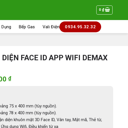
0
₫
a Dụng
Bếp Gas
Vali Điện
0934.95.32.32
DIỆN FACE ID APP WIFI DEMAX
Giá
000
₫
hiện
tại
000 ₫.
là:
8.520.000 ₫.
ảng 75 x 400 mm (tùy nguồn).
ảng 78 x 400 mm (tùy nguồn).
n diện khuôn mặt 3D Face ID, Vân tay, Mật mã, Thẻ từ,
Ứng dụng Wifi, Điều khiển từ xa