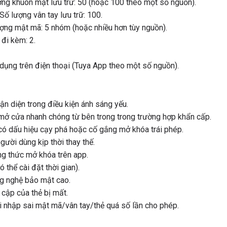
ng khuôn mặt lưu trữ: 50 (hoặc 100 theo một số nguồn).
ố lượng vân tay lưu trữ: 100.
ợng mật mã: 5 nhóm (hoặc nhiều hơn tùy nguồn).
 đi kèm: 2.
dụng trên điện thoại (Tuya App theo một số nguồn).
n diện trong điều kiện ánh sáng yếu.
ở cửa nhanh chóng từ bên trong trong trường hợp khẩn cấp.
có dấu hiệu cạy phá hoặc cố gắng mở khóa trái phép.
ười dùng kịp thời thay thế.
ng thức mở khóa trên app.
thể cài đặt thời gian).
ng nghệ bảo mật cao.
cập của thẻ bị mất.
i nhập sai mật mã/vân tay/thẻ quá số lần cho phép.