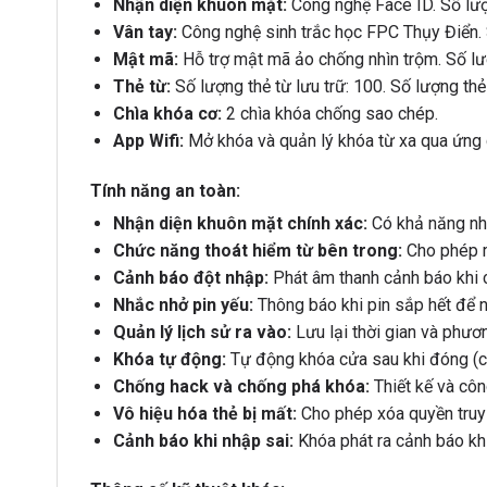
Nhận diện khuôn mặt:
Công nghệ Face ID. Số lượ
Vân tay:
Công nghệ sinh trắc học FPC Thụy Điển. S
Mật mã:
Hỗ trợ mật mã ảo chống nhìn trộm. Số lư
Thẻ từ:
Số lượng thẻ từ lưu trữ: 100. Số lượng thẻ
Chìa khóa cơ:
2 chìa khóa chống sao chép.
App Wifi:
Mở khóa và quản lý khóa từ xa qua ứng 
Tính năng an toàn:
Nhận diện khuôn mặt chính xác:
Có khả năng nhậ
Chức năng thoát hiểm từ bên trong:
Cho phép m
Cảnh báo đột nhập:
Phát âm thanh cảnh báo khi 
Nhắc nhở pin yếu:
Thông báo khi pin sắp hết để ng
Quản lý lịch sử ra vào:
Lưu lại thời gian và phươ
Khóa tự động:
Tự động khóa cửa sau khi đóng (có 
Chống hack và chống phá khóa:
Thiết kế và cô
Vô hiệu hóa thẻ bị mất:
Cho phép xóa quyền truy 
Cảnh báo khi nhập sai:
Khóa phát ra cảnh báo kh