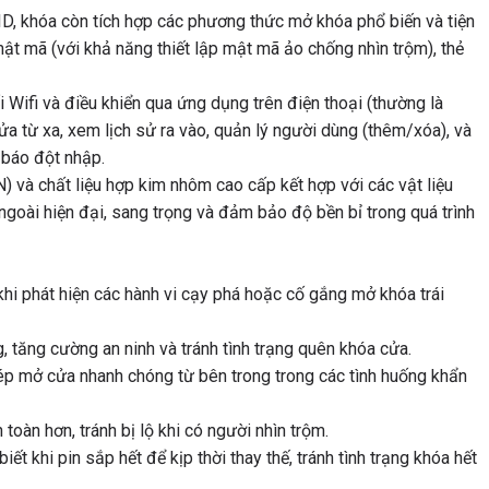
D, khóa còn tích hợp các phương thức mở khóa phổ biến và tiện
ật mã (với khả năng thiết lập mật mã ảo chống nhìn trộm), thẻ
 Wifi và điều khiển qua ứng dụng trên điện thoại (thường là
a từ xa, xem lịch sử ra vào, quản lý người dùng (thêm/xóa), và
 báo đột nhập.
 và chất liệu hợp kim nhôm cao cấp kết hợp với các vật liệu
oài hiện đại, sang trọng và đảm bảo độ bền bỉ trong quá trình
i phát hiện các hành vi cạy phá hoặc cố gắng mở khóa trái
 tăng cường an ninh và tránh tình trạng quên khóa cửa.
p mở cửa nhanh chóng từ bên trong trong các tình huống khẩn
oàn hơn, tránh bị lộ khi có người nhìn trộm.
t khi pin sắp hết để kịp thời thay thế, tránh tình trạng khóa hết