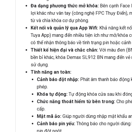
Đa dạng phương thức mở khóa:
Bên cạnh Face I
lợi khác như vân tay (công nghệ FPC Thụy Điển), m
từ và chìa khóa cơ dự phòng.
Kết nối và quản lý qua App Wifi:
Khả năng kết nối
Tuya App) mang đến nhiều tiện ích như mở/khóa cử
có thể nhận thông báo về tình trạng pin hoặc cảnh
Thiết kế hiện đại và chắc chắn:
Với màu đen (BN)
bền bỉ khác, khóa Demax SL912 BN mang đến vẻ ng
sử dụng.
Tính năng an toàn:
Cảnh báo đột nhập:
Phát âm thanh báo động kh
phép.
Khóa tự động:
Tự động khóa cửa sau khi đóng,
Chức năng thoát hiểm từ bên trong:
Cho phé
cấp.
Mật mã ảo:
Giúp người dùng nhập mật khẩu an t
Cảnh báo pin yếu:
Thông báo cho người dùng biế
pin đột ngột.