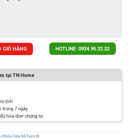
 APP WIFI DEMAX SL912 BN số lượng
 GIỎ HÀNG
HOTLINE: 0934.95.32.32
ẩm tại TN Home
eo lịch
i trong 7 ngày
 đủ hóa đơn chứng từ
h
,
Khóa Cửa Gỗ Face ID