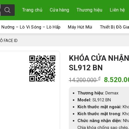
Trang chủ
Cửa hàng
Thương hiệu
Liên hệ
 Nướng – Lò Vi Sóng – Lò Hấp
Máy Hút Mùi
Thiết Bị Đồ Gi
Ỗ FACE ID
KHÓA CỬA NHẬN 
SL912 BN
Giá
₫
8.520.
14.200.000
gốc
là:
Thương hiệu:
Demax
14.200.
Model:
SL912 BN
Kích thước mặt ngoài:
Kho
Kích thước mặt trong:
Kho
Chức năng nhận diện:
Nhậ
Chìa khóa chống sao chép, 