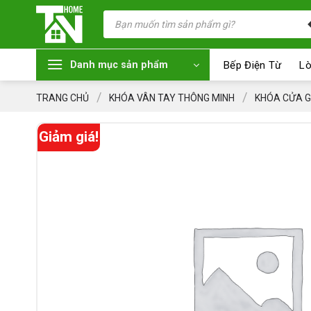
Chuyển
Tìm
kiếm
đến
sản
nội
phẩm
dung
Bếp Điện Từ
Lò
Danh mục sản phẩm
/
/
TRANG CHỦ
KHÓA VÂN TAY THÔNG MINH
KHÓA CỬA G
Giảm giá!