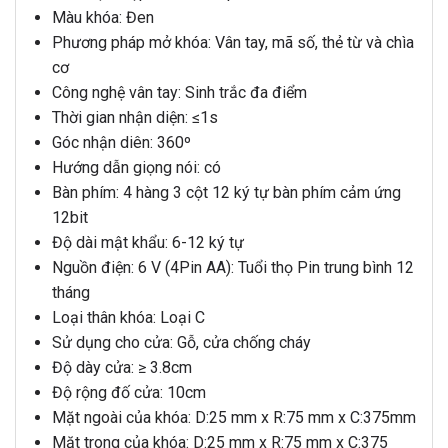
Màu khóa: Đen
Phương pháp mở khóa: Vân tay, mã số, thẻ từ và chìa
cơ
Công nghệ vân tay: Sinh trắc đa điểm
Thời gian nhận diện: ≤1s
Góc nhận diên: 360º
Hướng dẫn giọng nói: có
Bàn phím: 4 hàng 3 cột 12 ký tự bàn phím cảm ứng
12bit
Độ dài mật khẩu: 6-12 ký tự
Nguồn điện: 6 V (4Pin AA): Tuổi thọ Pin trung bình 12
tháng
Loại thân khóa: Loại C
Sử dụng cho cửa: Gỗ, cửa chống cháy
Độ dày cửa: ≥ 3.8cm
Độ rộng đố cửa: 10cm
Mặt ngoài của khóa: D:25 mm x R:75 mm x C:375mm
Mặt trong của khóa: D:25 mm x R:75 mm x C:375