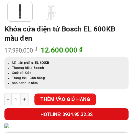
Khóa cửa điện tử Bosch EL 600KB
màu đen
Giá
Giá
₫
12.600.000
₫
17.990.000
gốc
hiện
là:
tại
Mã sản phẩm:
EL 600KB
Thương hiệu:
Bosch
17.990.000 ₫.
là:
Xuất xứ:
Đức
12.600.000 ₫.
Trạng thái:
Còn hàng
Bảo hành:
2 năm
Khóa cửa điện tử Bosch EL 600KB màu đen số lượng
THÊM VÀO GIỎ HÀNG
HOTLINE: 0934.95.32.32