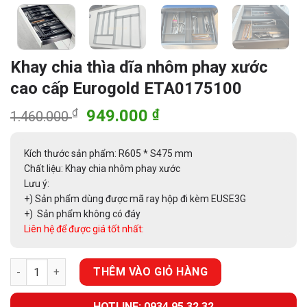
Khay chia thìa dĩa nhôm phay xước
cao cấp Eurogold ETA0175100
Giá
Giá
₫
949.000
₫
1.460.000
gốc
hiện
là:
tại
Kích thước sản phẩm: R605 * S475 mm
1.460.000 ₫.
là:
Chất liệu: Khay chia nhôm phay xước
949.000 ₫.
Lưu ý:
+) Sản phẩm dùng được mã ray hộp đi kèm EUSE3G
+) Sản phẩm không có đáy
Liên hệ để được giá tốt nhất:
Khay chia thìa dĩa nhôm phay xước cao cấp Eurogold ETA01751
THÊM VÀO GIỎ HÀNG
HOTLINE: 0934.95.32.32