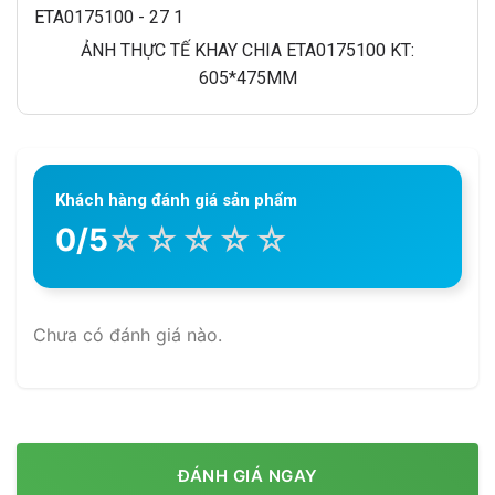
ẢNH THỰC TẾ KHAY CHIA ETA0175100 KT:
605*475MM
Khách hàng đánh giá sản phẩm
☆
☆
☆
☆
☆
0/5
Chưa có đánh giá nào.
ĐÁNH GIÁ NGAY