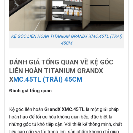
KỆ GÓC LIÊN HOÀN TITANIUM GRANDX XMC.45TL (TRÁI)
45CM
ĐÁNH GIÁ TỔNG QUAN VỀ KỆ GÓC
LIÊN HOÀN TITANIUM GRANDX
X
MC.45TL (TRÁI) 45CM
Đánh giá tổng quan
Kệ góc liên hoàn
GrandX XMC.45TL
là một giải pháp
hoàn hảo để tối ưu hóa không gian bếp, đặc biệt là
những góc tủ khó tiếp cận. Với thiết kế thông minh, chất
liệu cao cấp và tải trọng lớn, sản phẩm không chỉ giúp