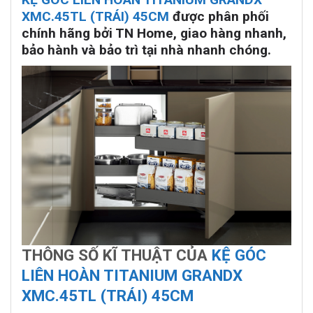
XMC.45TL (TRÁI) 45CM
được phân phối
chính hãng bởi TN Home, giao hàng nhanh,
bảo hành và bảo trì tại nhà nhanh chóng.
THÔNG SỐ KĨ THUẬT CỦA
KỆ GÓC
LIÊN HOÀN TITANIUM GRANDX
XMC.45TL (TRÁI) 45CM