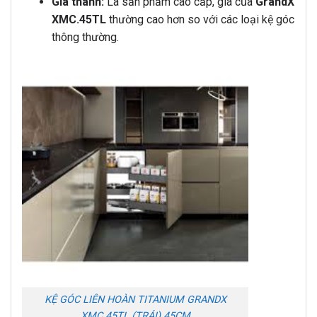
Giá thành:
Là sản phẩm cao cấp, giá của
GrandX
XMC.45TL
thường cao hơn so với các loại kệ góc
thông thường.
KỆ GÓC LIÊN HOÀN TITANIUM GRANDX
XMC.45TL (TRÁI) 45CM