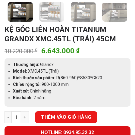
KỆ GÓC LIÊN HOÀN TITANIUM
GRANDX XMC.45TL (TRÁI) 45CM
Giá
Giá
₫
6.643.000
₫
10.220.000
gốc
hiện
là:
tại
Thương hiệu:
Grandx
10.220.000 ₫.
là:
Model:
XMC.45TL (Trái)
Kích thước sản phẩm:
R(860-960)*S530*C520
6.643.000 ₫.
Chiều rộng tủ:
900-1000 mm
Xuất xứ:
Chính hãng
Bảo hành:
2 năm
KỆ GÓC LIÊN HOÀN TITANIUM GRANDX XMC.45TL (TRÁI) 45CM 
THÊM VÀO GIỎ HÀNG
HOTLINE: 0934.95.32.32