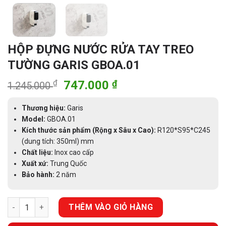
HỘP ĐỰNG NƯỚC RỬA TAY TREO
TƯỜNG GARIS GBOA.01
Giá
Giá
₫
747.000
₫
1.245.000
gốc
hiện
là:
tại
Thương hiệu:
Garis
1.245.000 ₫.
là:
Model:
GBOA.01
Kích thước sản phẩm (Rộng x Sâu x Cao):
747.000 ₫.
R120*S95*C245
(dung tích: 350ml) mm
Chất liệu:
Inox cao cấp
Xuất xứ:
Trung Quốc
Bảo hành:
2 năm
HỘP ĐỰNG NƯỚC RỬA TAY TREO TƯỜNG GARIS GBOA.01 số lượ
THÊM VÀO GIỎ HÀNG