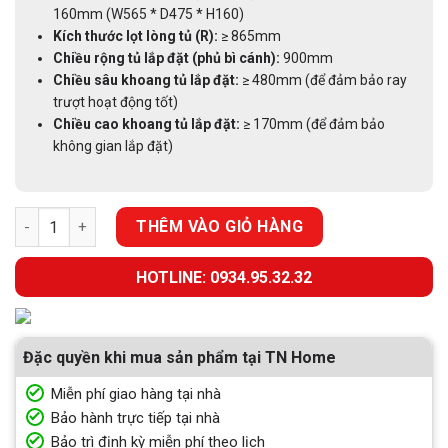
160mm (W565 * D475 * H160)
Kích thước lọt lòng tủ (R):
≥ 865mm
Chiều rộng tủ lắp đặt (phủ bì cánh):
900mm
Chiều sâu khoang tủ lắp đặt:
≥ 480mm (để đảm bảo ray
trượt hoạt động tốt)
Chiều cao khoang tủ lắp đặt:
≥ 170mm (để đảm bảo
không gian lắp đặt)
GIÁ XOONG NỒI INOX 304 NAN TRÒN EUROGOLD EG30490B số 
THÊM VÀO GIỎ HÀNG
HOTLINE: 0934.95.32.32
Đặc quyền khi mua sản phẩm tại TN Home
Miễn phí giao hàng tại nhà
Bảo hành trực tiếp tại nhà
Bảo trì định kỳ miễn phí theo lịch