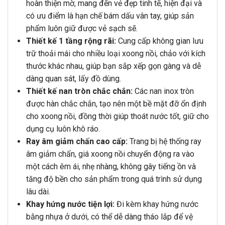
hoàn thiện mờ, mang đến vẻ đẹp tinh tế, hiện đại và
có ưu điểm là hạn chế bám dấu vân tay, giúp sản
phẩm luôn giữ được vẻ sạch sẽ.
Thiết kế 1 tầng rộng rãi:
Cung cấp không gian lưu
trữ thoải mái cho nhiều loại xoong nồi, chảo với kích
thước khác nhau, giúp bạn sắp xếp gọn gàng và dễ
dàng quan sát, lấy đồ dùng.
Thiết kế nan tròn chắc chắn:
Các nan inox tròn
được hàn chắc chắn, tạo nên một bề mặt đỡ ổn định
cho xoong nồi, đồng thời giúp thoát nước tốt, giữ cho
dụng cụ luôn khô ráo.
Ray âm giảm chấn cao cấp:
Trang bị hệ thống ray
âm giảm chấn, giá xoong nồi chuyển động ra vào
một cách êm ái, nhẹ nhàng, không gây tiếng ồn và
tăng độ bền cho sản phẩm trong quá trình sử dụng
lâu dài.
Khay hứng nước tiện lợi:
Đi kèm khay hứng nước
bằng nhựa ở dưới, có thể dễ dàng tháo lắp để vệ