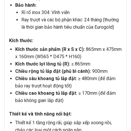
Bảo hành:
Rỉ rổ inox 304: Vĩnh viễn
Ray trượt và các bộ phận khác: 24 tháng (thường
là thời gian bảo hành tiêu chuẩn của Eurogold)
Kích thước:
Kích thước sản phẩm (R x S x C):
865mm x 475mm
x 160mm (W565 * D475 * H160)
Kích thước lọt lòng tủ (R):
≥ 865mm
Chiều rộng tủ lắp đặt (phủ bì cánh):
900mm
Chiều sâu khoang tủ lắp đặt:
≥ 480mm (để đảm
bảo ray trượt hoạt động tốt)
Chiều cao khoang tủ lắp đặt:
≥ 170mm (để đảm
bảo không gian lắp đặt)
Thiết kế và tính năng nổi bật:
Thiết kế 1 tầng rộng rãi, giúp sắp xếp xoong nồi,
chảo các loại một cách ngăn nắp.