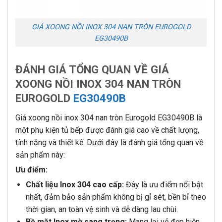
GIÁ XOONG NỒI INOX 304 NAN TRÒN EUROGOLD
EG30490B
ĐÁNH GIÁ TỔNG QUAN VỀ GIÁ
XOONG NỒI INOX 304 NAN TRÒN
EUROGOLD
EG30490B
Giá xoong nồi inox 304 nan tròn Eurogold EG30490B là
một phụ kiện tủ bếp được đánh giá cao về chất lượng,
tính năng và thiết kế. Dưới đây là đánh giá tổng quan về
sản phẩm này:
Ưu điểm:
Chất liệu Inox 304 cao cấp:
Đây là ưu điểm nổi bật
nhất, đảm bảo sản phẩm không bị gỉ sét, bền bỉ theo
thời gian, an toàn vệ sinh và dễ dàng lau chùi.
Bề mặt Inox mờ sang trọng:
Mang lại vẻ đẹp hiện