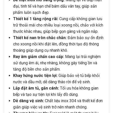
đại, tinh tế và hạn chế bám dấu vân tay, giúp sản
phẩm luôn sạch đẹp.
Thiết kế 1 tầng rộng rãi:
Cung cấp không gian lưu
trữ thoải mái cho nhiều loại xoong nồi, chảo với kích
thước khác nhau, giúp bếp gọn gàng và ngăn nắp.
Thiết kế nan tròn chắc chắn:
Đảm bảo sự ổn định
cho xoong nồi khi đặt lên, đồng thời tạo độ thông
thoáng giúp dụng cụ nhanh khô.
Ray âm giảm chấn cao cấp:
Mang lại trải nghiệm
sử dụng êm ái, nhẹ nhàng, không gây tiếng ồn và
tăng độ bền cho sản phẩm.
Khay hứng nước tiện lợi:
Giúp bảo vệ tủ bếp khỏi
nước và dầu mỡ, dễ dàng tháo rời để vệ sinh.
Lắp đặt âm tủ, gắn cánh:
Tối ưu hóa không gian
bếp và tạo sự tiện lợi khi lấy đồ dùng.
Dễ dàng vệ sinh:
Chất liệu inox 304 và thiết kế đơn
giản giúp việc vệ sinh trở nên nhanh chóng.