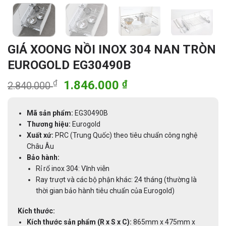
GIÁ XOONG NỒI INOX 304 NAN TRÒN
EUROGOLD EG30490B
Giá
Giá
₫
1.846.000
₫
2.840.000
gốc
hiện
là:
tại
Mã sản phẩm:
EG30490B
2.840.000 ₫.
là:
Thương hiệu:
Eurogold
1.846.000 ₫.
Xuất xứ:
PRC (Trung Quốc) theo tiêu chuẩn công nghệ
Châu Âu
Bảo hành:
Rỉ rổ inox 304: Vĩnh viễn
Ray trượt và các bộ phận khác: 24 tháng (thường là
thời gian bảo hành tiêu chuẩn của Eurogold)
Kích thước:
Kích thước sản phẩm (R x S x C):
865mm x 475mm x