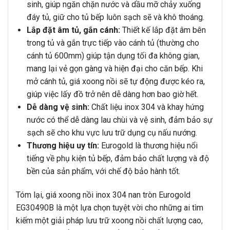
sinh, giúp ngăn chặn nước và dầu mỡ chảy xuống
đáy tủ, giữ cho tủ bếp luôn sạch sẽ và khô thoáng.
Lắp đặt âm tủ, gắn cánh:
Thiết kế lắp đặt âm bên
trong tủ và gắn trực tiếp vào cánh tủ (thường cho
cánh tủ 600mm) giúp tận dụng tối đa không gian,
mang lại vẻ gọn gàng và hiện đại cho căn bếp. Khi
mở cánh tủ, giá xoong nồi sẽ tự động được kéo ra,
giúp việc lấy đồ trở nên dễ dàng hơn bao giờ hết.
Dễ dàng vệ sinh:
Chất liệu inox 304 và khay hứng
nước có thể dễ dàng lau chùi và vệ sinh, đảm bảo sự
sạch sẽ cho khu vực lưu trữ dụng cụ nấu nướng.
Thương hiệu uy tín:
Eurogold là thương hiệu nổi
tiếng về phụ kiện tủ bếp, đảm bảo chất lượng và độ
bền của sản phẩm, với chế độ bảo hành tốt.
Tóm lại, giá xoong nồi inox 304 nan tròn Eurogold
EG30490B là một lựa chọn tuyệt vời cho những ai tìm
kiếm một giải pháp lưu trữ xoong nồi chất lượng cao,