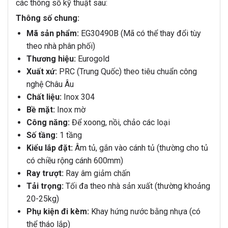
các thông số kỹ thuật sau:
Thông số chung:
Mã sản phẩm:
EG30490B (Mã có thể thay đổi tùy
theo nhà phân phối)
Thương hiệu:
Eurogold
Xuất xứ:
PRC (Trung Quốc) theo tiêu chuẩn công
nghệ Châu Âu
Chất liệu:
Inox 304
Bề mặt:
Inox mờ
Công năng:
Để xoong, nồi, chảo các loại
Số tầng:
1 tầng
Kiểu lắp đặt:
Âm tủ, gắn vào cánh tủ (thường cho tủ
có chiều rộng cánh 600mm)
Ray trượt:
Ray âm giảm chấn
Tải trọng:
Tối đa theo nhà sản xuất (thường khoảng
20-25kg)
Phụ kiện đi kèm:
Khay hứng nước bằng nhựa (có
thể tháo lắp)