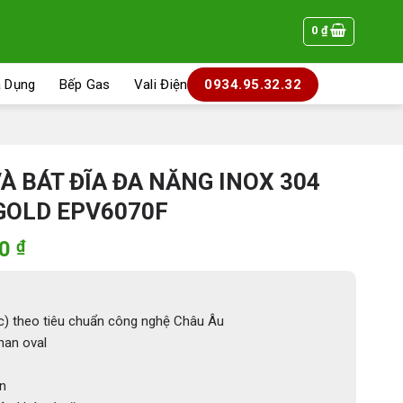
0
₫
a Dụng
Bếp Gas
Vali Điện
0934.95.32.32
À BÁT ĐĨA ĐA NĂNG INOX 304
GOLD EPV6070F
Giá
00
₫
hiện
tại
0 ₫.
là:
) theo tiêu chuẩn công nghệ Châu Âu
3.016.000 ₫.
nan oval
ễn