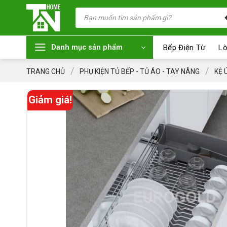
Chuyển
Tìm
kiếm
đến
sản
nội
phẩm
dung
Bếp Điện Từ
Lò
Danh mục sản phẩm
/
/
TRANG CHỦ
PHỤ KIỆN TỦ BẾP - TỦ ÁO - TAY NÂNG
KỆ 
Giảm giá!