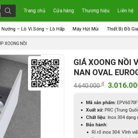
Trang chủ
Cửa hàng
Thương hiệu
Liên hệ
 Nướng – Lò Vi Sóng – Lò Hấp
Máy Hút Mùi
Thiết Bị Đồ Gi
ÚP XOONG NỒI
GIÁ XOONG NỒI V
NAN OVAL EURO
Giá
₫
3.016.0
4.640.000
gốc
là:
Mã sản phẩm:
EPV6070F
4.640.00
Xuất xứ:
PRC (Trung Quốc
Chất liệu:
Inox 304 dạng 
Bảo hành:
Rỉ rổ inox 304: Vĩnh vi