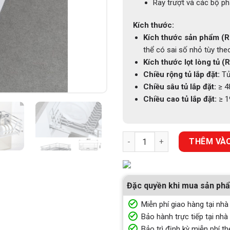
Ray trượt và các bộ p
Kích thước:
Kích thước sản phẩm (R 
thể có sai số nhỏ tùy the
Kích thước lọt lòng tủ (R
Chiều rộng tủ lắp đặt:
Tủ
Chiều sâu tủ lắp đặt:
≥ 
Chiều cao tủ lắp đặt:
≥ 
GIÁ XOONG NỒI VÀ BÁT ĐĨA Đ
THÊM VÀO
Đặc quyền khi mua sản ph
Miễn phí giao hàng tại nhà
Bảo hành trực tiếp tại nhà
Bảo trì định kỳ miễn phí th