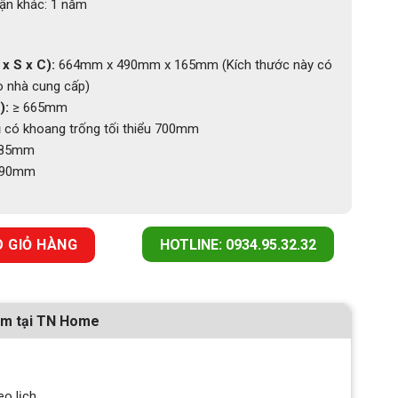
hận khác: 1 năm
x S x C):
664mm x 490mm x 165mm (Kích thước này có
o nhà cung cấp)
):
≥ 665mm
 có khoang trống tối thiểu 700mm
485mm
190mm
A NĂNG INOX 304 NAN OVAL EUROGOLD EPV6070F số lượng
 GIỎ HÀNG
HOTLINE: 0934.95.32.32
ẩm tại TN Home
eo lịch