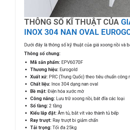
THÔNG SỐ KĨ THUẬT CỦA
GI
INOX 304 NAN OVAL EUROG
Dưới đây là thông số kỹ thuật của giá xoong nồi và 
Thông số chung:
Mã sản phẩm:
EPV6070F
Thương hiệu:
Eurogold
Xuất xứ:
PRC (Trung Quốc) theo tiêu chuẩn công 
Chất liệu:
Inox 304 dạng nan oval
Bề mặt:
Điện hóa xước mờ
Công năng:
Lưu trữ xoong nồi, bát đĩa các loại
Số tầng:
2 tầng
Kiểu lắp đặt:
Âm tủ, bắt vít vào thành tủ bếp
Ray trượt:
Ray trượt bi giảm chấn
Tải trọng:
Tối đa 25kg