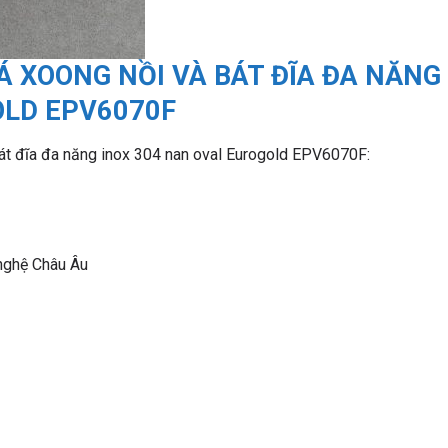
Á XOONG NỒI VÀ BÁT ĐĨA ĐA NĂNG
OLD EPV6070F
bát đĩa đa năng inox 304 nan oval Eurogold EPV6070F:
nghệ Châu Âu