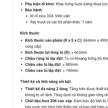
Phụ kiện đi kèm:
Khay hứng nước bằng nhựa (có t
Bảo hành:
Rỉ rổ inox 304: Vĩnh viễn
Ray trượt và các bộ phận khác: 1 năm
Kích thước:
Kích thước sản phẩm (R x S x C):
664mm x 490mm 
cung cấp)
Kích thước lọt lòng tủ (R):
≥ 665mm
Chiều rộng tủ lắp đặt:
Tủ có khoang trống tối t
Chiều sâu tủ lắp đặt:
≥ 485mm
Chiều cao tủ lắp đặt:
≥ 190mm
Thiết kế và tính năng nổi bật:
Thiết kế đa năng 2 tầng:
Tầng trên được thiết k
không bị xô lệch. Tầng dưới có không gian rộng rãi
Chất liệu Inox 304 cao cấp:
Đảm bảo độ bền bỉ, k
hóa xước mờ tăng tính thẩm mỹ và hạn chế bám vâ