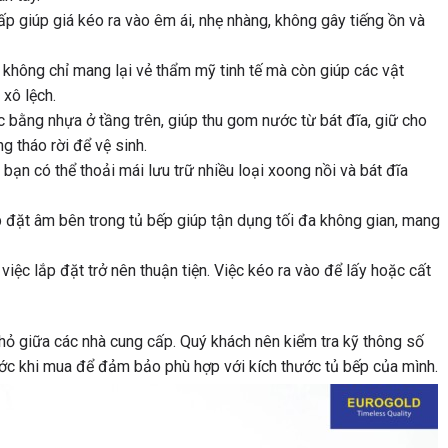
ấp giúp giá kéo ra vào êm ái, nhẹ nhàng, không gây tiếng ồn và
 không chỉ mang lại vẻ thẩm mỹ tinh tế mà còn giúp các vật
xô lệch.
 bằng nhựa ở tầng trên, giúp thu gom nước từ bát đĩa, giữ cho
g tháo rời để vệ sinh.
bạn có thể thoải mái lưu trữ nhiều loại xoong nồi và bát đĩa
p đặt âm bên trong tủ bếp giúp tận dụng tối đa không gian, mang
 việc lắp đặt trở nên thuận tiện. Việc kéo ra vào để lấy hoặc cất
hỏ giữa các nhà cung cấp. Quý khách nên kiểm tra kỹ thông số
ước khi mua để đảm bảo phù hợp với kích thước tủ bếp của mình.