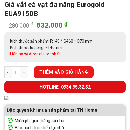
Giá vắt cà vạt đa năng Eurogold
EUA9150B
Giá
Giá
₫
832.000
₫
1.280.000
gốc
hiện
là:
tại
Kích thước sản phẩm: R140 * S468 * C70 mm
1.280.000 ₫.
là:
Kích thước lọt lòng: >140mm
832.000 ₫.
Liên hệ để được giá tốt nhất:
Giá vắt cà vạt đa năng Eurogold EUA9150B số lượng
THÊM VÀO GIỎ HÀNG
HOTLINE: 0934.95.32.32
Đặc quyền khi mua sản phẩm tại TN Home
Miễn phí giao hàng tại nhà
Bảo hành trực tiếp tại nhà