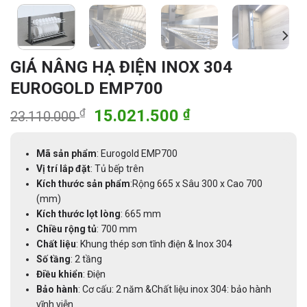
GIÁ NÂNG HẠ ĐIỆN INOX 304
EUROGOLD EMP700
Giá
Giá
₫
15.021.500
₫
23.110.000
gốc
hiện
là:
tại
Mã sản phẩm
: Eurogold EMP700
23.110.000 ₫.
là:
Vị trí lắp đặt
: Tủ bếp trên
15.021.500 ₫.
Kích thước sản phẩm
:Rộng 665 x Sâu 300 x Cao 700
(mm)
Kích thước lọt lòng
: 665 mm
Chiều rộng tủ
: 700 mm
Chất liệu
: Khung thép sơn tĩnh điện & Inox 304
Số tầng
: 2 tầng
Điều khiển
: Điện
Bảo hành
: Cơ cấu: 2 năm &Chất liệu inox 304: bảo hành
vĩnh viễn