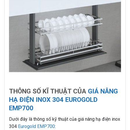
THÔNG SỐ KĨ THUẬT CỦA
GIÁ NÂNG
HẠ ĐIỆN INOX 304 EUROGOLD
EMP700
Dưới đây là thông số kỹ thuật của giá nâng hạ điện inox
304
Eurogold EMP700
: