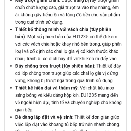
Ray trượt giảm chấn:
Được trang bị ray trượt giảm
chấn chất lượng cao, giá trượt ra vào nhẹ nhàng, êm
ái, không gây tiếng ồn và tăng độ bền cho sản phẩm
trong quá trình sử dụng.
Thiết kế thông minh với vách chia (tùy phiên
bản):
Một số phiên bản của EU1235 có thể đi kèm
với các vách chia hoặc khay nhỏ bên trong, giúp phân
loại và cố định các chai lọ gia vị có kích thước khác
nhau, tránh bị xê dịch hay đổ vỡ khi kéo ra đẩy vào.
Đáy chống trơn trượt (tùy phiên bản):
Thiết kế đáy
có lớp chống trơn trượt giúp các chai lọ gia vị đứng
vững, không bị trượt ngã trong quá trình sử dụng.
Thiết kế hiện đại và thẩm mỹ:
Với chất liệu inox
sáng bóng và kiểu dáng hộp kín, EU1235 mang đến
vẻ ngoài hiện đại, tinh tế và chuyên nghiệp cho không
gian bếp.
Dễ dàng lắp đặt và vệ sinh:
Thiết kế đơn giản giúp
việc lắp đặt vào khoang tủ bếp trở nên nhanh chóng.