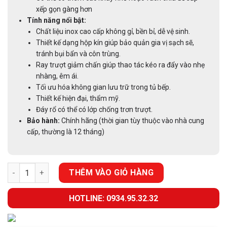
xếp gọn gàng hơn
Tính năng nổi bật:
Chất liệu inox cao cấp không gỉ, bền bỉ, dễ vệ sinh.
Thiết kế dạng hộp kín giúp bảo quản gia vị sạch sẽ,
tránh bụi bẩn và côn trùng.
Ray trượt giảm chấn giúp thao tác kéo ra đẩy vào nhẹ
nhàng, êm ái.
Tối ưu hóa không gian lưu trữ trong tủ bếp.
Thiết kế hiện đại, thẩm mỹ.
Đáy rổ có thể có lớp chống trơn trượt.
Bảo hành:
Chính hãng (thời gian tùy thuộc vào nhà cung
cấp, thường là 12 tháng)
GIÁ GIA VỊ INOX HỘP EUROGOLD EU1235 số lượng
THÊM VÀO GIỎ HÀNG
HOTLINE: 0934.95.32.32