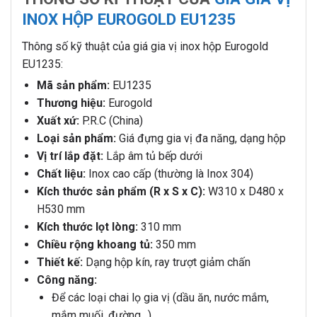
INOX HỘP EUROGOLD EU1235
Thông số kỹ thuật của giá gia vị inox hộp Eurogold
EU1235:
Mã sản phẩm:
EU1235
Thương hiệu:
Eurogold
Xuất xứ:
P.R.C (China)
Loại sản phẩm:
Giá đựng gia vị đa năng, dạng hộp
Vị trí lắp đặt:
Lắp âm tủ bếp dưới
Chất liệu:
Inox cao cấp (thường là Inox 304)
Kích thước sản phẩm (R x S x C):
W310 x D480 x
H530 mm
Kích thước lọt lòng:
310 mm
Chiều rộng khoang tủ:
350 mm
Thiết kế:
Dạng hộp kín, ray trượt giảm chấn
Công năng:
Để các loại chai lọ gia vị (dầu ăn, nước mắm,
mắm muối, đường…)