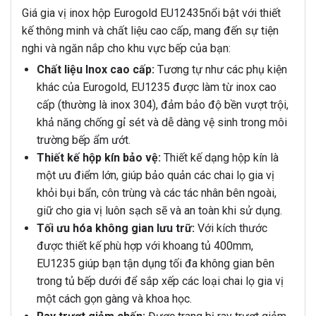
Giá gia vị inox hộp Eurogold EU12435nổi bật với thiết
kế thông minh và chất liệu cao cấp, mang đến sự tiện
nghi và ngăn nắp cho khu vực bếp của bạn:
Chất liệu Inox cao cấp:
Tương tự như các phụ kiện
khác của Eurogold, EU1235 được làm từ inox cao
cấp (thường là inox 304), đảm bảo độ bền vượt trội,
khả năng chống gỉ sét và dễ dàng vệ sinh trong môi
trường bếp ẩm ướt.
Thiết kế hộp kín bảo vệ:
Thiết kế dạng hộp kín là
một ưu điểm lớn, giúp bảo quản các chai lọ gia vị
khỏi bụi bẩn, côn trùng và các tác nhân bên ngoài,
giữ cho gia vị luôn sạch sẽ và an toàn khi sử dụng.
Tối ưu hóa không gian lưu trữ:
Với kích thước
được thiết kế phù hợp với khoang tủ 400mm,
EU1235 giúp bạn tận dụng tối đa không gian bên
trong tủ bếp dưới để sắp xếp các loại chai lọ gia vị
một cách gọn gàng và khoa học.