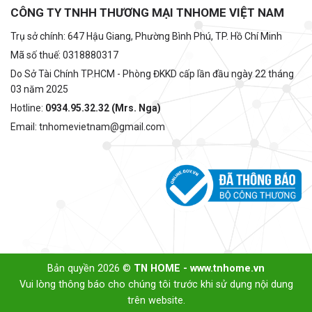
CÔNG TY TNHH THƯƠNG MẠI TNHOME VIỆT NAM
Trụ sở chính: 647 Hậu Giang, Phường Bình Phú, TP. Hồ Chí Minh
Mã số thuế: 0318880317
Do Sở Tài Chính TP.HCM - Phòng ĐKKD cấp lần đầu ngày 22 tháng
03 năm 2025
Hotline:
0934.95.32.32 (Mrs. Nga)
Email: tnhomevietnam@gmail.com
Bản quyền 2026 ©
TN HOME - www.tnhome.vn
Vui lòng thông báo cho chúng tôi trước khi sử dụng nội dung
trên website.