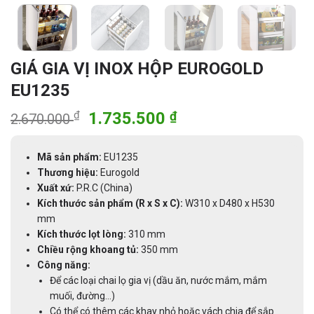
GIÁ GIA VỊ INOX HỘP EUROGOLD
EU1235
Giá
Giá
₫
1.735.500
₫
2.670.000
gốc
hiện
là:
tại
Mã sản phẩm:
EU1235
2.670.000 ₫.
là:
Thương hiệu:
Eurogold
1.735.500 ₫.
Xuất xứ:
P.R.C (China)
Kích thước sản phẩm (R x S x C):
W310 x D480 x H530
mm
Kích thước lọt lòng:
310 mm
Chiều rộng khoang tủ:
350 mm
Công năng:
Để các loại chai lọ gia vị (dầu ăn, nước mắm, mắm
muối, đường…)
Có thể có thêm các khay nhỏ hoặc vách chia để sắp