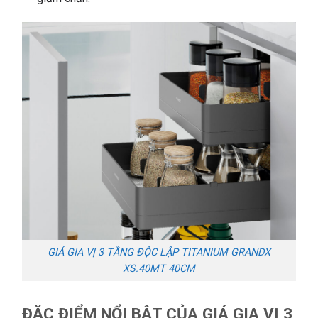
GIÁ GIA VỊ 3 TẦNG ĐỘC LẬP TITANIUM GRANDX
XS.40MT 40CM
ĐẶC ĐIỂM NỔI BẬT CỦA GIÁ GIA VỊ 3