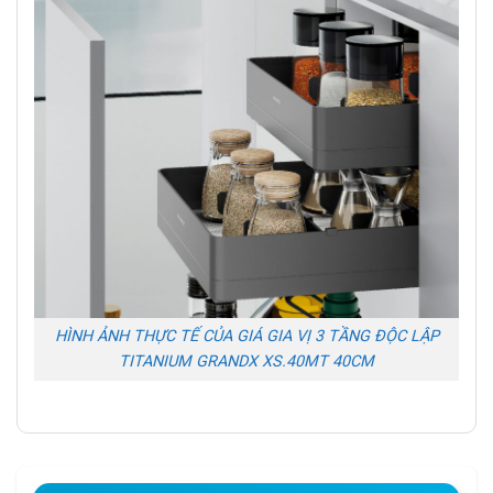
HÌNH ẢNH THỰC TẾ CỦA GIÁ GIA VỊ 3 TẦNG ĐỘC LẬP
TITANIUM GRANDX XS.40MT 40CM