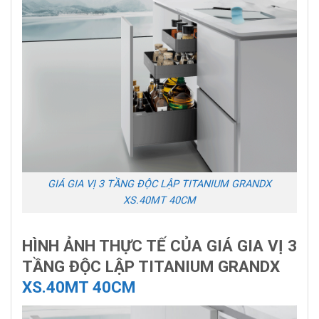
GIÁ GIA VỊ 3 TẦNG ĐỘC LẬP TITANIUM GRANDX
XS.40MT 40CM
HÌNH ẢNH THỰC TẾ CỦA GIÁ GIA VỊ 3
TẦNG ĐỘC LẬP TITANIUM GRANDX
XS.40MT 40CM