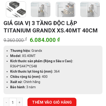
GIÁ GIA VỊ 3 TẦNG ĐỘC LẬP
TITANIUM GRANDX XS.40MT 40CM
Giá
Giá
₫
6.084.000
₫
9.360.000
gốc
hiện
là:
tại
Thương hiệu:
Grandx
9.360.000 ₫.
là:
Model:
XS.40MT
Kích thước sản phẩm (Rộng x Sâu x Cao):
6.084.000 ₫.
R364*S447*C548
Kích thước lọt lòng tủ (mm):
364
Chiều rộng tủ (mm):
400
Xuất xứ:
Chính hãng
Bảo hành:
3 năm
GIÁ GIA VỊ 3 TẦNG ĐỘC LẬP TITANIUM GRANDX XS.40MT 40CM 
THÊM VÀO GIỎ HÀNG