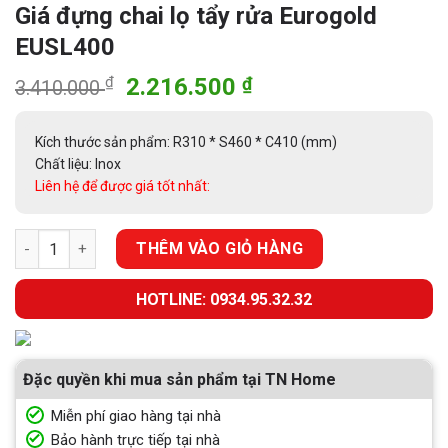
Giá đựng chai lọ tẩy rửa Eurogold
EUSL400
Giá
Giá
₫
2.216.500
₫
3.410.000
gốc
hiện
là:
tại
Kích thước sản phẩm: R310 * S460 * C410 (mm)
3.410.000 ₫.
là:
Chất liệu: Inox
2.216.500 ₫.
Liên hệ để được giá tốt nhất:
Giá đựng chai lọ tẩy rửa Eurogold EUSL400 số lượng
THÊM VÀO GIỎ HÀNG
HOTLINE: 0934.95.32.32
Đặc quyền khi mua sản phẩm tại TN Home
Miễn phí giao hàng tại nhà
Bảo hành trực tiếp tại nhà