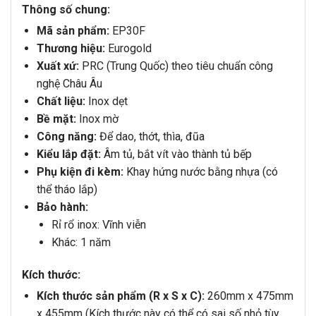
Thông số chung:
Mã sản phẩm:
EP30F
Thương hiệu:
Eurogold
Xuất xứ:
PRC (Trung Quốc) theo tiêu chuẩn công
nghệ Châu Âu
Chất liệu:
Inox dẹt
Bề mặt:
Inox mờ
Công năng:
Để dao, thớt, thìa, đũa
Kiểu lắp đặt:
Âm tủ, bắt vít vào thành tủ bếp
Phụ kiện đi kèm:
Khay hứng nước bằng nhựa (có
thể tháo lắp)
Bảo hành:
Rỉ rổ inox: Vĩnh viễn
Khác: 1 năm
Kích thước:
Kích thước sản phẩm (R x S x C):
260mm x 475mm
x 455mm (Kích thước này có thể có sai số nhỏ tùy