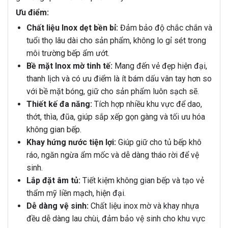
Ưu điểm:
Chất liệu Inox dẹt bền bỉ:
Đảm bảo độ chắc chắn và
tuổi thọ lâu dài cho sản phẩm, không lo gỉ sét trong
môi trường bếp ẩm ướt.
Bề mặt Inox mờ tinh tế:
Mang đến vẻ đẹp hiện đại,
thanh lịch và có ưu điểm là ít bám dấu vân tay hơn so
với bề mặt bóng, giữ cho sản phẩm luôn sạch sẽ.
Thiết kế đa năng:
Tích hợp nhiều khu vực để dao,
thớt, thìa, đũa, giúp sắp xếp gọn gàng và tối ưu hóa
không gian bếp.
Khay hứng nước tiện lợi:
Giúp giữ cho tủ bếp khô
ráo, ngăn ngừa ẩm mốc và dễ dàng tháo rời để vệ
sinh.
Lắp đặt âm tủ:
Tiết kiệm không gian bếp và tạo vẻ
thẩm mỹ liền mạch, hiện đại.
Dễ dàng vệ sinh:
Chất liệu inox mờ và khay nhựa
đều dễ dàng lau chùi, đảm bảo vệ sinh cho khu vực