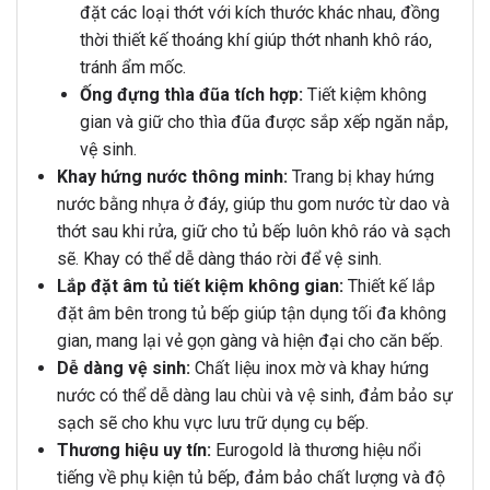
đặt các loại thớt với kích thước khác nhau, đồng
thời thiết kế thoáng khí giúp thớt nhanh khô ráo,
tránh ẩm mốc.
Ống đựng thìa đũa tích hợp:
Tiết kiệm không
gian và giữ cho thìa đũa được sắp xếp ngăn nắp,
vệ sinh.
Khay hứng nước thông minh:
Trang bị khay hứng
nước bằng nhựa ở đáy, giúp thu gom nước từ dao và
thớt sau khi rửa, giữ cho tủ bếp luôn khô ráo và sạch
sẽ. Khay có thể dễ dàng tháo rời để vệ sinh.
Lắp đặt âm tủ tiết kiệm không gian:
Thiết kế lắp
đặt âm bên trong tủ bếp giúp tận dụng tối đa không
gian, mang lại vẻ gọn gàng và hiện đại cho căn bếp.
Dễ dàng vệ sinh:
Chất liệu inox mờ và khay hứng
nước có thể dễ dàng lau chùi và vệ sinh, đảm bảo sự
sạch sẽ cho khu vực lưu trữ dụng cụ bếp.
Thương hiệu uy tín:
Eurogold là thương hiệu nổi
tiếng về phụ kiện tủ bếp, đảm bảo chất lượng và độ