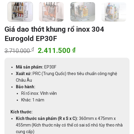
Giá dao thớt khung rổ inox 304
Eurogold EP30F
Giá
Giá
₫
2.411.500
₫
3.710.000
gốc
hiện
là:
tại
Mã sản phẩm:
EP30F
3.710.000 ₫.
là:
Xuất xứ:
PRC (Trung Quốc) theo tiêu chuẩn công nghệ
2.411.500 ₫.
Châu Âu
Bảo hành:
Rỉ rổ inox: Vĩnh viễn
Khác: 1 năm
Kích thước:
Kích thước sản phẩm (R x S x C):
360mm x 475mm x
455mm (Kích thước này có thể có sai số nhỏ tùy theo nhà
cung cấp)