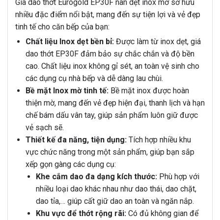
Giá dao thớt Eurogold EP30F nan dẹt inox mờ sở hữu
nhiều đặc điểm nổi bật, mang đến sự tiện lợi và vẻ đẹp
tinh tế cho căn bếp của bạn:
Chất liệu Inox dẹt bền bỉ:
Được làm từ inox dẹt, giá
dao thớt EP30F đảm bảo sự chắc chắn và độ bền
cao. Chất liệu inox không gỉ sét, an toàn vệ sinh cho
các dụng cụ nhà bếp và dễ dàng lau chùi.
Bề mặt Inox mờ tinh tế:
Bề mặt inox được hoàn
thiện mờ, mang đến vẻ đẹp hiện đại, thanh lịch và hạn
chế bám dấu vân tay, giúp sản phẩm luôn giữ được
vẻ sạch sẽ.
Thiết kế đa năng, tiện dụng:
Tích hợp nhiều khu
vực chức năng trong một sản phẩm, giúp bạn sắp
xếp gọn gàng các dụng cụ:
Khe cắm dao đa dạng kích thước:
Phù hợp với
nhiều loại dao khác nhau như dao thái, dao chặt,
dao tỉa,… giúp cất giữ dao an toàn và ngăn nắp.
Khu vực để thớt rộng rãi:
Có đủ không gian để