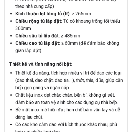
theo nhà cung cấp)
Kích thước lọt lòng tủ (R):
≥ 265mm
Chiều rộng tủ lắp đặt:
Tủ có khoang trống tối thiểu
300mm
Chiều sâu tủ lắp đặt:
≥ 485mm
Chiều cao tủ lắp đặt:
≥ 60mm (để đảm bảo không
gian lắp đặt)
Thiết kế và tính năng nổi bật:
Thiết kế đa năng, tích hợp nhiều vị trí để dao các loại
(dao thái, dao chặt, dao tỉa,…), thớt, thìa, đũa, giúp căn
bếp gọn gàng và ngăn nắp.
Chất liệu inox dẹt chắc chắn, bền bỉ, không gỉ sét,
đảm bảo an toàn vệ sinh cho các dụng cụ nhà bếp.
Bề mặt inox mờ hiện đại, hạn chế bám vân tay và dễ
dàng lau chùi.
Có các khe cắm dao với kích thước khác nhau, phù
hợp với nhiều loại dao.