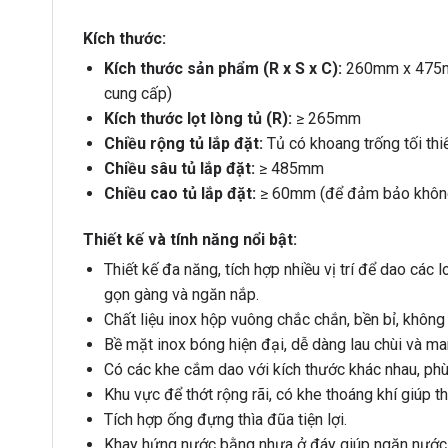
Kích thước:
Kích thước sản phẩm (R x S x C):
260mm x 475mm 
cung cấp)
Kích thước lọt lòng tủ (R):
≥ 265mm
Chiều rộng tủ lắp đặt:
Tủ có khoang trống tối t
Chiều sâu tủ lắp đặt:
≥ 485mm
Chiều cao tủ lắp đặt:
≥ 60mm (để đảm bảo không 
Thiết kế và tính năng nổi bật:
Thiết kế đa năng, tích hợp nhiều vị trí để dao các lo
gọn gàng và ngăn nắp.
Chất liệu inox hộp vuông chắc chắn, bền bỉ, không
Bề mặt inox bóng hiện đại, dễ dàng lau chùi và ma
Có các khe cắm dao với kích thước khác nhau, phù 
Khu vực để thớt rộng rãi, có khe thoáng khí giúp th
Tích hợp ống đựng thìa đũa tiện lợi.
Khay hứng nước bằng nhựa ở đáy giúp ngăn nước ch