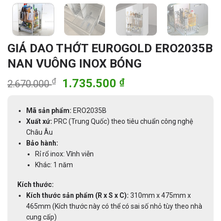
GIÁ DAO THỚT EUROGOLD ERO2035B
NAN VUÔNG INOX BÓNG
Giá
Giá
₫
1.735.500
₫
2.670.000
gốc
hiện
là:
tại
Mã sản phẩm:
ERO2035B
2.670.000 ₫.
là:
Xuất xứ:
PRC (Trung Quốc) theo tiêu chuẩn công nghệ
1.735.500 ₫.
Châu Âu
Bảo hành:
Rỉ rổ inox: Vĩnh viễn
Khác: 1 năm
Kích thước:
Kích thước sản phẩm (R x S x C):
310mm x 475mm x
465mm (Kích thước này có thể có sai số nhỏ tùy theo nhà
cung cấp)