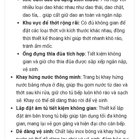
nhiều loại dao khác nhau như dao thái, dao chặt,
dao tỉa,… giúp cất giữ dao an toàn và ngăn nắp.
Khu vực để thớt rộng rãi:
Có đủ không gian để
đặt các loại thớt với kích thước khác nhau, đồng
thời thiết kế thoáng khí giúp thớt nhanh khô ráo,
tránh ẩm mốc.
Ống đựng thìa đũa tích hợp:
Tiết kiệm không
gian và giữ cho thìa đũa được sắp xếp ngăn nắp,
vệ sinh.
Khay hứng nước thông minh:
Trang bị khay hứng
nước bằng nhựa ở đáy, giúp thu gom nước từ dao và
thớt sau khi rửa, giữ cho tủ bếp luôn khô ráo và sạch
sẽ. Khay có thể dễ dàng tháo rời để vệ sinh.
Lắp đặt âm tủ tiết kiệm không gian:
Thiết kế lắp
đặt âm bên trong tủ bếp giúp tận dụng tối đa không
gian, mang lại vẻ gọn gàng và hiện đại cho căn bếp.
Dễ dàng vệ sinh:
Chất liệu inox bóng và khay hứng