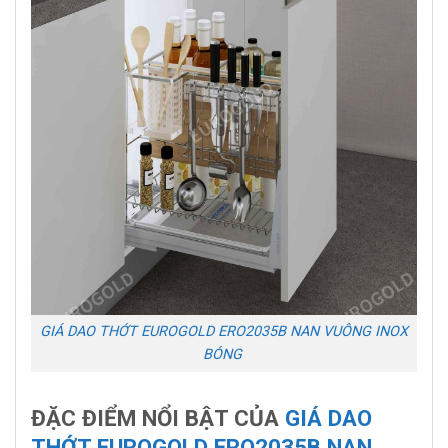
GIÁ DAO THỚT EUROGOLD ERO2035B NAN VUÔNG INOX
BÓNG
ĐẶC ĐIỂM NỔI BẬT CỦA
GIÁ DAO
THỚT EUROGOLD ERO2035B NAN