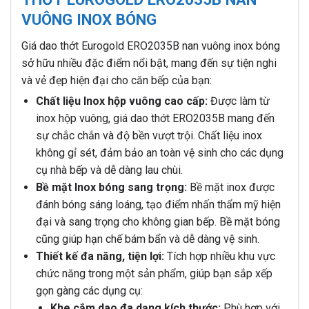
VUÔNG INOX BÓNG
Giá dao thớt Eurogold ERO2035B nan vuông inox bóng
sở hữu nhiều đặc điểm nổi bật, mang đến sự tiện nghi
và vẻ đẹp hiện đại cho căn bếp của bạn:
Chất liệu Inox hộp vuông cao cấp:
Được làm từ
inox hộp vuông, giá dao thớt ERO2035B mang đến
sự chắc chắn và độ bền vượt trội. Chất liệu inox
không gỉ sét, đảm bảo an toàn vệ sinh cho các dụng
cụ nhà bếp và dễ dàng lau chùi.
Bề mặt Inox bóng sang trọng:
Bề mặt inox được
đánh bóng sáng loáng, tạo điểm nhấn thẩm mỹ hiện
đại và sang trọng cho không gian bếp. Bề mặt bóng
cũng giúp hạn chế bám bẩn và dễ dàng vệ sinh.
Thiết kế đa năng, tiện lợi:
Tích hợp nhiều khu vực
chức năng trong một sản phẩm, giúp bạn sắp xếp
gọn gàng các dụng cụ:
Khe cắm dao đa dạng kích thước:
Phù hợp với