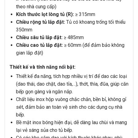
theo nhà cung cấp)
Kích thước lọt lòng tủ (R):
≥ 315mm
Chiều rộng tủ lắp đặt:
Tủ có khoang trống tối thiểu
350mm
Chiều sâu tủ lắp đặt:
≥ 485mm
Chiều cao tủ lắp đặt:
≥ 60mm (để đảm bảo không
gian lắp đặt)
Thiết kế và tính năng nổi bật:
Thiết kế đa năng, tích hợp nhiều vị trí để dao các loại
(dao thái, dao chặt, dao tỉa,…), thớt, thìa, đũa, giúp căn
bếp gọn gàng và ngăn nắp.
Chất liệu inox hộp vuông chắc chắn, bền bỉ, không gỉ
sét, đảm bảo an toàn vệ sinh cho các dụng cụ nhà
bếp.
Bề mặt inox bóng hiện đại, dễ dàng lau chùi và mang
lại vẻ sáng sủa cho tủ bếp.
Có các khe cắm dao với kích thước khác nhau, phù