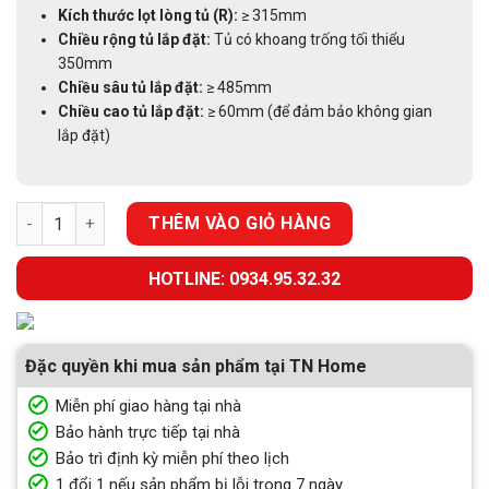
Kích thước lọt lòng tủ (R):
≥ 315mm
Chiều rộng tủ lắp đặt:
Tủ có khoang trống tối thiểu
350mm
Chiều sâu tủ lắp đặt:
≥ 485mm
Chiều cao tủ lắp đặt:
≥ 60mm (để đảm bảo không gian
lắp đặt)
GIÁ DAO THỚT EUROGOLD ERO2035B NAN VUÔNG INOX BÓNG s
THÊM VÀO GIỎ HÀNG
HOTLINE: 0934.95.32.32
Đặc quyền khi mua sản phẩm tại TN Home
Miễn phí giao hàng tại nhà
Bảo hành trực tiếp tại nhà
Bảo trì định kỳ miễn phí theo lịch
1 đổi 1 nếu sản phẩm bị lỗi trong 7 ngày