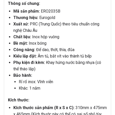
Thông số chung:
Mã sản phẩm:
ERO2035B
Thương hiệu:
Eurogold
Xuất xứ:
PRC (Trung Quốc) theo tiêu chuẩn công
nghệ Châu Âu
Chất liệu:
Inox hộp vuông
Bề mặt:
Inox bóng
Công năng:
Để dao, thớt, thìa, đũa
Kiểu lắp đặt:
Âm tủ, bắt vít vào thành tủ bếp
Phụ kiện đi kèm:
Khay hứng nước bằng nhựa (có
thể tháo lắp)
Bảo hành:
Rỉ rổ inox: Vĩnh viễn
Khác: 1 năm
Kích thước:
Kích thước sản phẩm (R x S x C):
310mm x 475mm
x 465mm (Kích thước này có thể có sai số nhỏ tùy