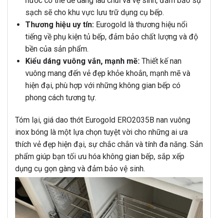
nước có thể dễ dàng lau chùi và vệ sinh, đảm bảo sự
sạch sẽ cho khu vực lưu trữ dụng cụ bếp.
Thương hiệu uy tín:
Eurogold là thương hiệu nổi
tiếng về phụ kiện tủ bếp, đảm bảo chất lượng và độ
bền của sản phẩm.
Kiểu dáng vuông vắn, mạnh mẽ:
Thiết kế nan
vuông mang đến vẻ đẹp khỏe khoắn, mạnh mẽ và
hiện đại, phù hợp với những không gian bếp có
phong cách tương tự.
Tóm lại, giá dao thớt Eurogold ERO2035B nan vuông
inox bóng là một lựa chọn tuyệt vời cho những ai ưa
thích vẻ đẹp hiện đại, sự chắc chắn và tính đa năng. Sản
phẩm giúp bạn tối ưu hóa không gian bếp, sắp xếp
dụng cụ gọn gàng và đảm bảo vệ sinh.