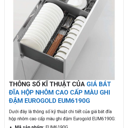
THÔNG SỐ KĨ THUẬT CỦA
GIÁ BÁT
ĐĨA HỘP NHÔM CAO CẤP MÀU GHI
ĐẬM EUROGOLD EUM6190G
Dưới đây là thông số kỹ thuật chi tiết của giá bát đĩa
hộp nhôm cao cấp màu ghi đậm Eurogold EUM6190G:
Mã sản phẩm:
EUM6190G