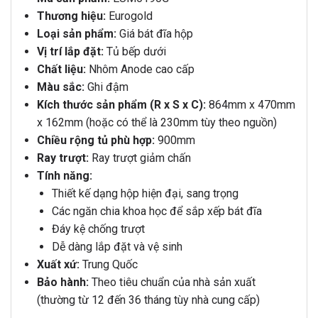
Thương hiệu:
Eurogold
Loại sản phẩm:
Giá bát đĩa hộp
Vị trí lắp đặt:
Tủ bếp dưới
Chất liệu:
Nhôm Anode cao cấp
Màu sắc:
Ghi đậm
Kích thước sản phẩm (R x S x C):
864mm x 470mm
x 162mm (hoặc có thể là 230mm tùy theo nguồn)
Chiều rộng tủ phù hợp:
900mm
Ray trượt:
Ray trượt giảm chấn
Tính năng:
Thiết kế dạng hộp hiện đại, sang trọng
Các ngăn chia khoa học để sắp xếp bát đĩa
Đáy kệ chống trượt
Dễ dàng lắp đặt và vệ sinh
Xuất xứ:
Trung Quốc
Bảo hành:
Theo tiêu chuẩn của nhà sản xuất
(thường từ 12 đến 36 tháng tùy nhà cung cấp)