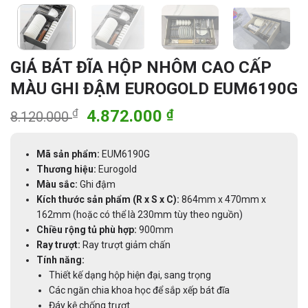
GIÁ BÁT ĐĨA HỘP NHÔM CAO CẤP
MÀU GHI ĐẬM EUROGOLD EUM6190G
Giá
Giá
₫
4.872.000
₫
8.120.000
gốc
hiện
là:
tại
Mã sản phẩm:
EUM6190G
8.120.000 ₫.
là:
Thương hiệu:
Eurogold
4.872.000 ₫.
Màu sắc:
Ghi đậm
Kích thước sản phẩm (R x S x C):
864mm x 470mm x
162mm (hoặc có thể là 230mm tùy theo nguồn)
Chiều rộng tủ phù hợp:
900mm
Ray trượt:
Ray trượt giảm chấn
Tính năng:
Thiết kế dạng hộp hiện đại, sang trọng
Các ngăn chia khoa học để sắp xếp bát đĩa
Đáy kệ chống trượt