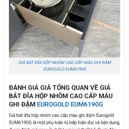
GIÁ BÁT ĐĨA HỘP NHÔM CAO CẤP MÀU GHI ĐẬM
EUROGOLD EUM6190G
ĐÁNH GIÁ GIÁ TỔNG QUAN VỀ GIÁ
BÁT ĐĨA HỘP NHÔM CAO CẤP MÀU
GHI ĐẬM
EUROGOLD EUM6190G
Giá bát đĩa hộp nhôm cao cấp màu ghi đậm Eurogold
EUM6190G là một phụ kiện tủ bếp hiện đại và tiện dụng,