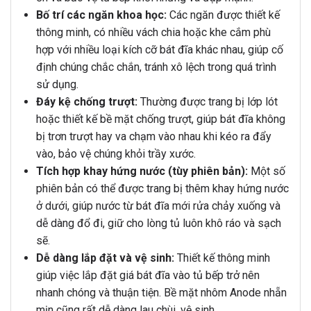
Bố trí các ngăn khoa học:
Các ngăn được thiết kế
thông minh, có nhiều vách chia hoặc khe cắm phù
hợp với nhiều loại kích cỡ bát đĩa khác nhau, giúp cố
định chúng chắc chắn, tránh xô lệch trong quá trình
sử dụng.
Đáy kệ chống trượt:
Thường được trang bị lớp lót
hoặc thiết kế bề mặt chống trượt, giúp bát đĩa không
bị trơn trượt hay va chạm vào nhau khi kéo ra đẩy
vào, bảo vệ chúng khỏi trầy xước.
Tích hợp khay hứng nước (tùy phiên bản):
Một số
phiên bản có thể được trang bị thêm khay hứng nước
ở dưới, giúp nước từ bát đĩa mới rửa chảy xuống và
dễ dàng đổ đi, giữ cho lòng tủ luôn khô ráo và sạch
sẽ.
Dễ dàng lắp đặt và vệ sinh:
Thiết kế thông minh
giúp việc lắp đặt giá bát đĩa vào tủ bếp trở nên
nhanh chóng và thuận tiện. Bề mặt nhôm Anode nhẵn
mịn cũng rất dễ dàng lau chùi, vệ sinh.