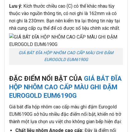
Lưu ý:
Kích thước chiều cao (C) có thể khác nhau tùy
thuộc vào nguồn thông tin, có nơi ghi là 162mm và có
nơi ghi là 230mm. Bạn nên kiểm tra lại thông tin này tại
nhà cung cấp cụ thể để có được số liệu chính xác nhất.
GIÁ BÁT ĐĨA HỘP NHÔM CAO CẤP MÀU GHI ĐẬM
EUROGOLD EUM6190G
ĐẶC ĐIỂM NỔI BẬT CỦA
GIÁ BÁT ĐĨA
HỘP NHÔM CAO CẤP MÀU GHI ĐẬM
EUROGOLD EUM6190G
Giá bát đĩa hộp nhôm cao cấp màu ghi đậm Eurogold
EUM6190G sở hữu nhiều đặc điểm nổi bật, khiến nó trở
thành một lựa chọn ưu việt cho không gian bếp hiện đại:
Chất liệu nhôm Anode cao cấp:
Đây là điểm nổi