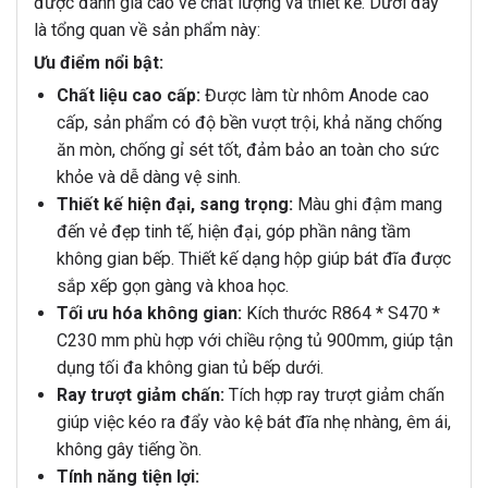
được đánh giá cao về chất lượng và thiết kế. Dưới đây
là tổng quan về sản phẩm này:
Ưu điểm nổi bật:
Chất liệu cao cấp:
Được làm từ nhôm Anode cao
cấp, sản phẩm có độ bền vượt trội, khả năng chống
ăn mòn, chống gỉ sét tốt, đảm bảo an toàn cho sức
khỏe và dễ dàng vệ sinh.
Thiết kế hiện đại, sang trọng:
Màu ghi đậm mang
đến vẻ đẹp tinh tế, hiện đại, góp phần nâng tầm
không gian bếp. Thiết kế dạng hộp giúp bát đĩa được
sắp xếp gọn gàng và khoa học.
Tối ưu hóa không gian:
Kích thước R864 * S470 *
C230 mm phù hợp với chiều rộng tủ 900mm, giúp tận
dụng tối đa không gian tủ bếp dưới.
Ray trượt giảm chấn:
Tích hợp ray trượt giảm chấn
giúp việc kéo ra đẩy vào kệ bát đĩa nhẹ nhàng, êm ái,
không gây tiếng ồn.
Tính năng tiện lợi: