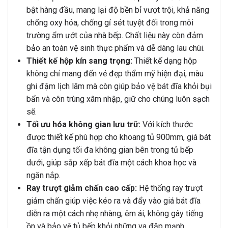
bật hàng đầu, mang lại độ bền bỉ vượt trội, khả năng
chống oxy hóa, chống gỉ sét tuyệt đối trong môi
trường ẩm ướt của nhà bếp. Chất liệu này còn đảm
bảo an toàn vệ sinh thực phẩm và dễ dàng lau chùi.
Thiết kế hộp kín sang trọng:
Thiết kế dạng hộp
không chỉ mang đến vẻ đẹp thẩm mỹ hiện đại, màu
ghi đậm lịch lãm mà còn giúp bảo vệ bát đĩa khỏi bụi
bẩn và côn trùng xâm nhập, giữ cho chúng luôn sạch
sẽ.
Tối ưu hóa không gian lưu trữ:
Với kích thước
được thiết kế phù hợp cho khoang tủ 900mm, giá bát
đĩa tận dụng tối đa không gian bên trong tủ bếp
dưới, giúp sắp xếp bát đĩa một cách khoa học và
ngăn nắp.
Ray trượt giảm chấn cao cấp:
Hệ thống ray trượt
giảm chấn giúp việc kéo ra và đẩy vào giá bát đĩa
diễn ra một cách nhẹ nhàng, êm ái, không gây tiếng
ồn và bảo vệ tủ bếp khỏi những va đập mạnh.