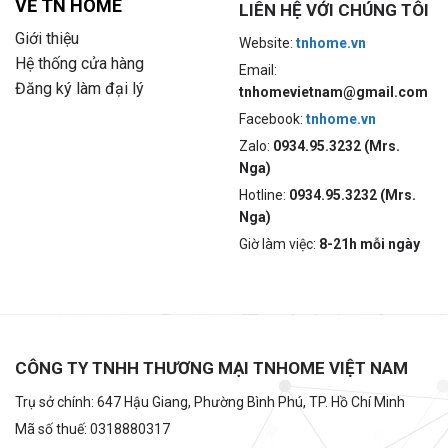
VỀ TN HOME
LIÊN HỆ VỚI CHÚNG TÔI
Giới thiệu
Website:
tnhome.vn
Hệ thống cửa hàng
Email:
Đăng ký làm đại lý
tnhomevietnam@gmail.com
Facebook:
tnhome.vn
Zalo:
0934.95.3232 (Mrs.
Nga)
Hotline:
0934.95.3232 (Mrs.
Nga)
Giờ làm việc:
8-21h mỗi ngày
CÔNG TY TNHH THƯƠNG MẠI TNHOME VIỆT NAM
Trụ sở chính: 647 Hậu Giang, Phường Bình Phú, TP. Hồ Chí Minh
Mã số thuế: 0318880317