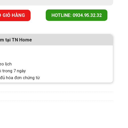
67.P21 số lượng
 GIỎ HÀNG
HOTLINE: 0934.95.32.32
ẩm tại TN Home
eo lịch
i trong 7 ngày
 đủ hóa đơn chứng từ