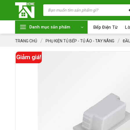
Chuyển
Tìm
kiếm
đến
sản
nội
phẩm
dung
Bếp Điện Từ
Lò
Danh mục sản phẩm
/
/
TRANG CHỦ
PHỤ KIỆN TỦ BẾP - TỦ ÁO - TAY NÂNG
ĐẦU
Giảm giá!