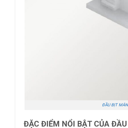
ĐẦU BỊT MÁN
ĐẶC ĐIỂM NỔI BẬT CỦA ĐẦ