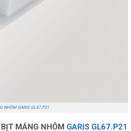
G NHÔM GARIS GL67.P21
U BỊT MÁNG NHÔM
GARIS GL67.P21