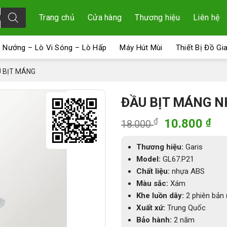
Trang chủ
Cửa hàng
Thương hiệu
Liên hệ
 Nướng – Lò Vi Sóng – Lò Hấp
Máy Hút Mùi
Thiết Bị Đồ Gi
 BỊT MÁNG
ĐẦU BỊT MÁNG N
Giá
Gi
₫
10.800
₫
18.000
gốc
hi
là:
tại
Thương hiệu:
Garis
18.000 ₫.
là:
Model:
GL67.P21
10
Chất liệu:
nhựa ABS
Màu sắc:
Xám
Khe luồn dây:
2 phiên bản 
Xuất xứ:
Trung Quốc
Bảo hành:
2 năm