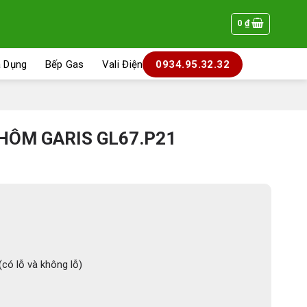
0
₫
a Dụng
Bếp Gas
Vali Điện
0934.95.32.32
HÔM GARIS GL67.P21
á
ện
.800 ₫.
(có lỗ và không lỗ)