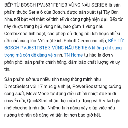
BẾP TỪ BOSCH PVJ631FB1E 3 VÙNG NẤU SERIE 6 là sản
phẩm thuộc Serie 6 của Bosch, được sản xuất tại Tây Ban
Nha, nổi bật với thiết kế tinh tế và công nghệ hiện đại. Bếp từ
này được trang bị 3 vùng nấu, bao gồm 1 vùng nấu
CombiZone linh hoạt, cho phép sử dụng nồi lớn hoặc nhiều
nồi nhỏ cùng lúc. Với mặt kính Schott Ceran cao cấp,
BẾP TỪ
BOSCH PVJ631FB1E 3 VÙNG NẤU SERIE 6
không chỉ sang
trọng mà còn dễ dàng vệ si
nh.
TN Home
tự hào là đơn vị
phân phối sản phẩm chính hãng, đảm bảo chất lượng và uy
tín.
Sản phẩm sở hữu nhiều tính năng thông minh như
DirectSelect với 17 mức gia nhiệt, PowerBoost tăng cường
công suất, MoveMode tự động điều chỉnh nhiệt độ khi di
chuyển nồi, QuickStart nhận diện nồi tự động và Restart ghi
nhớ chương trình nấu. Những tính năng này giúp việc nấu
nướng trở nên dễ dàng và tiện lợi hơn bao giờ hết.