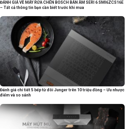
ĐÁNH GIÁ VỀ MÁY RỬA CHÉN BOSCH BÁN ÂM SERI 6 SMI6ZCS16E
– Tất cả thông tin bạn cần biết trước khi mua
Đánh giá chi tiết 5 bếp từ đôi Junger trên 10 triệu đồng – Ưu nhược
điểm và so sánh