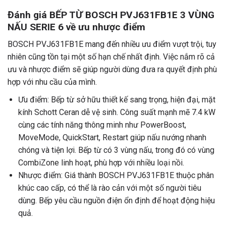
Đánh giá BẾP TỪ BOSCH PVJ631FB1E 3 VÙNG
NẤU SERIE 6 về ưu nhược điểm
BOSCH PVJ631FB1E mang đến nhiều ưu điểm vượt trội, tuy
nhiên cũng tồn tại một số hạn chế nhất định. Việc nắm rõ cả
ưu và nhược điểm sẽ giúp người dùng đưa ra quyết định phù
hợp với nhu cầu của mình.
Ưu điểm: Bếp từ sở hữu thiết kế sang trọng, hiện đại, mặt
kính Schott Ceran dễ vệ sinh. Công suất mạnh mẽ 7.4 kW
cùng các tính năng thông minh như PowerBoost,
MoveMode, QuickStart, Restart giúp nấu nướng nhanh
chóng và tiện lợi. Bếp từ có 3 vùng nấu, trong đó có vùng
CombiZone linh hoạt, phù hợp với nhiều loại nồi.
Nhược điểm: Giá thành BOSCH PVJ631FB1E thuộc phân
khúc cao cấp, có thể là rào cản với một số người tiêu
dùng. Bếp yêu cầu nguồn điện ổn định để hoạt động hiệu
quả.