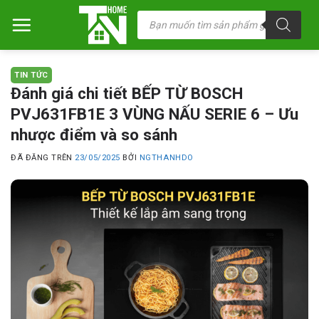
Chuyển
Tìm
kiếm
đến
sản
nội
phẩm
dung
TIN TỨC
Đánh giá chi tiết BẾP TỪ BOSCH
PVJ631FB1E 3 VÙNG NẤU SERIE 6 – Ưu
nhược điểm và so sánh
ĐÃ ĐĂNG TRÊN
23/05/2025
BỞI
NGTHANHDO