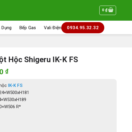
0
₫
a Dụng
Bếp Gas
Vali Điện
0934.95.32.32
t Hộc Shigeru IK-K FS
Giá
00
₫
hiện
tại
 hộc
IK-K FS
0 ₫.
là:
L624×W500xH181
7.520.000 ₫.
654×W530xH189
30×W506 R*