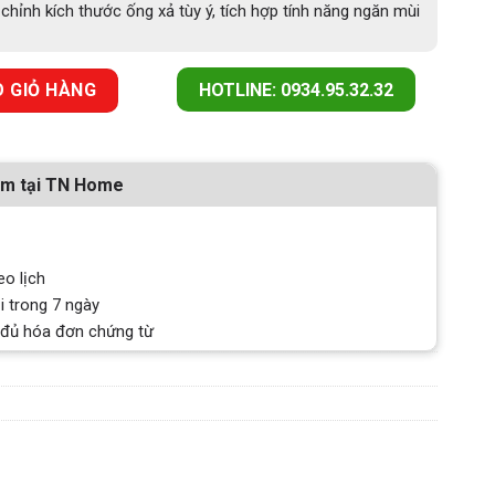
chỉnh kích thước ống xả tùy ý, tích hợp tính năng ngăn mùi
u IK-K FS số lượng
 GIỎ HÀNG
HOTLINE: 0934.95.32.32
ẩm tại TN Home
eo lịch
i trong 7 ngày
 đủ hóa đơn chứng từ