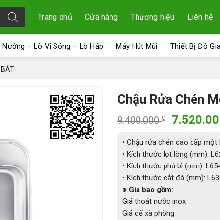
Trang chủ
Cửa hàng
Thương hiệu
Liên hệ
 Nướng – Lò Vi Sóng – Lò Hấp
Máy Hút Mùi
Thiết Bị Đồ Gi
 BÁT
Chậu Rửa Chén Mộ
Giá
₫
7.520.0
9.400.000
gốc
là:
• Chậu rửa chén cao cấp một
9.400.00
• Kích thước lọt lòng (mm): 
• Kích thước phủ bì (mm): L
• Kích thước cắt đá (mm): L6
※ Giá bao gồm:
Giá thoát nước inox
Giá để xà phòng