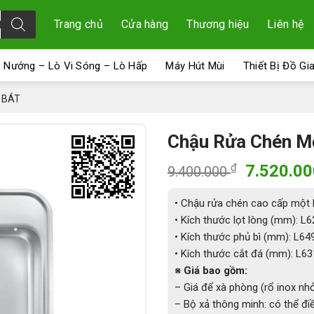
Trang chủ
Cửa hàng
Thương hiệu
Liên hệ
 Nướng – Lò Vi Sóng – Lò Hấp
Máy Hút Mùi
Thiết Bị Đồ Gi
 BÁT
Chậu Rửa Chén Mộ
Giá
₫
7.520.0
9.400.000
gốc
là:
• Chậu rửa chén cao cấp một
9.400.00
• Kích thước lọt lòng (mm): 
• Kích thước phủ bì (mm): L
• Kích thước cắt đá (mm): L
※ Giá bao gồm:
– Giá để xà phòng (rổ inox nh
– Bộ xả thông minh: có thể điề