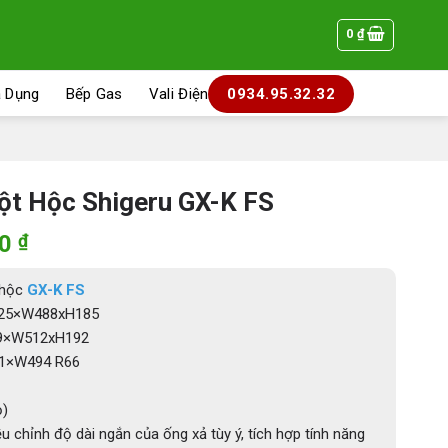
0
₫
a Dụng
Bếp Gas
Vali Điện
0934.95.32.32
t Hộc Shigeru GX-K FS
Giá
00
₫
hiện
tại
 hộc
GX-K FS
0 ₫.
là:
L625×W488xH185
7.520.000 ₫.
649×W512xH192
631×W494 R66
ỏ)
u chỉnh độ dài ngắn của ống xả tùy ý, tích hợp tính năng