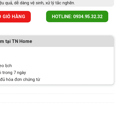
u quả, dễ dàng vệ sinh, xử lý tắc nghẽn.
ru GX-K FS số lượng
 GIỎ HÀNG
HOTLINE: 0934.95.32.32
ẩm tại TN Home
eo lịch
i trong 7 ngày
 đủ hóa đơn chứng từ