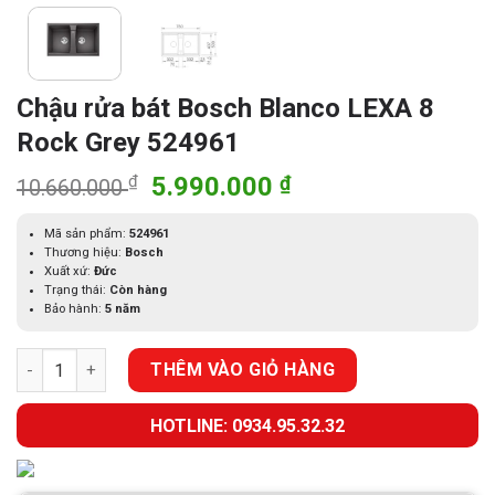
Chậu rửa bát Bosch Blanco LEXA 8
Rock Grey 524961
Giá
Giá
₫
5.990.000
₫
10.660.000
gốc
hiện
là:
tại
Mã sản phẩm:
524961
Thương hiệu:
Bosch
10.660.000 ₫.
là:
Xuất xứ:
Đức
5.990.000 ₫.
Trạng thái:
Còn hàng
Bảo hành:
5 năm
Chậu rửa bát Bosch Blanco LEXA 8 Rock Grey 524961 số lượng
THÊM VÀO GIỎ HÀNG
HOTLINE: 0934.95.32.32