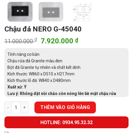
Chậu đá NERO G-45040
Giá
Giá
₫
7.920.000
₫
11.000.000
gốc
hiện
là:
tại
Tính năng cơ bản
11.000.000 ₫.
là:
Chậu rửa đá Granite màu đen
Bột đá Granite tự nhiên và chất kết dính
7.920.000 ₫.
Kích thước: W860 x D510 x H217mm
Kích thước lỗ đá: W840 x D480mm
Xuất xứ: Ý
Lưu ý: Không đặt nồi chảo còn nóng lên bề mặt chậu rửa
Chậu đá NERO G-45040 số lượng
THÊM VÀO GIỎ HÀNG
HOTLINE: 0934.95.32.32