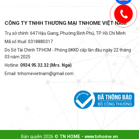
CÔNG TY TNHH THƯƠNG MẠI TNHOME VIỆT NAM
Trụ sở chính: 647 Hậu Giang, Phường Bình Phú, TP. Hồ Chí Minh
Mã số thuế: 0318880317
Do Sở Tài Chính TP.HCM - Phòng ĐKKD cấp lần đầu ngày 22 tháng
03 năm 2025
Hotline:
0934.95.32.32 (Mrs. Nga)
Email: tnhomevietnam@gmail.com
Bản quyền 2026 ©
TN HOME - www.tnhome.vn