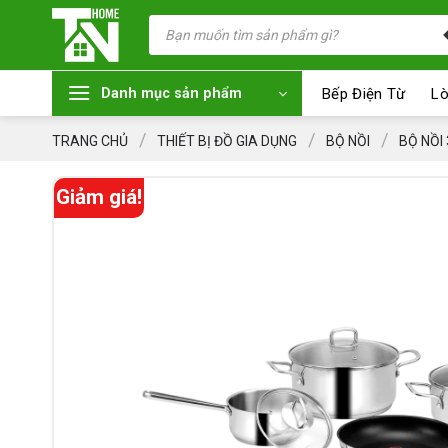
Chuyển
Tìm
kiếm
đến
sản
nội
phẩm
dung
Bếp Điện Từ
Lò
Danh mục sản phẩm
/
/
/
TRANG CHỦ
THIẾT BỊ ĐỒ GIA DỤNG
BỘ NỒI
BỘ NỒI
Giảm giá!