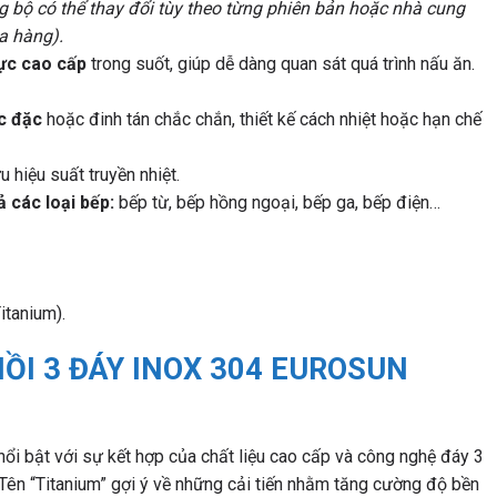
ng bộ có thể thay đổi tùy theo từng phiên bản hoặc nhà cung
ua hàng).
ực cao cấp
trong suốt, giúp dễ dàng quan sát quá trình nấu ăn.
c đặc
hoặc đinh tán chắc chắn, thiết kế cách nhiệt hoặc hạn chế
u hiệu suất truyền nhiệt.
ả các loại bếp:
bếp từ, bếp hồng ngoại, bếp ga, bếp điện…
itanium).
NỒI 3 ĐÁY INOX 304 EUROSUN
nổi bật với sự kết hợp của chất liệu cao cấp và công nghệ đáy 3
 Tên “Titanium” gợi ý về những cải tiến nhằm tăng cường độ bền