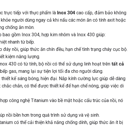
c trực tiếp với thực phẩm là
Inox 304
cao cấp, đảm bảo không
c khỏe người dùng ngay cả khi nấu các món ăn có tính axit hoặc
ăng chống ăn mòn.
p bao gồm Inox 304, hợp kim nhôm và Inox 430 giúp:
iệt nhanh từ bếp.
 đáy nồi, giúp thức ăn chín đều, hạn chế tình trạng cháy cục bộ.
iết kiệm năng lượng.
nox 430 có từ tính, bộ nồi có thể sử dụng linh hoạt trên
tất cả
bếp gas, mang lại sự tiện lợi tối đa cho người dùng.
thiết kế sáng bóng, hiện đại. Nắp kính cường lực giúp dễ dàng
 chắc chắn, có thể được thiết kế để hạn chế nóng, giúp việc di
hợp công nghệ Titanium vào bề mặt hoặc cấu trúc của nồi, nó
úp nồi bền hơn trong quá trình sử dụng và vệ sinh.
anium có thể cải thiện khả năng chống dính, giúp thức ăn ít bị