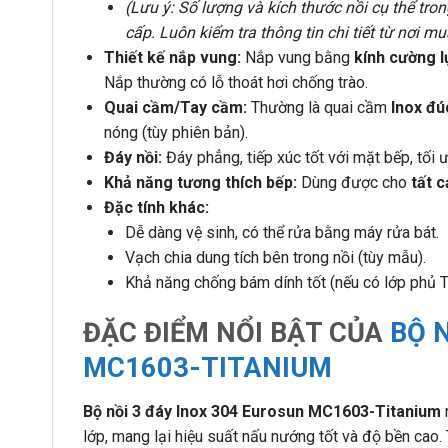
(Lưu ý: Số lượng và kích thước nồi cụ thể tro
cấp. Luôn kiểm tra thông tin chi tiết từ nơi m
Thiết kế nắp vung:
Nắp vung bằng
kính cường l
Nắp thường có lỗ thoát hơi chống trào.
Quai cầm/Tay cầm:
Thường là quai cầm
Inox đú
nóng (tùy phiên bản).
Đáy nồi:
Đáy phẳng, tiếp xúc tốt với mặt bếp, tối ư
Khả năng tương thích bếp:
Dùng được cho
tất c
Đặc tính khác:
Dễ dàng vệ sinh, có thể rửa bằng máy rửa bát.
Vạch chia dung tích bên trong nồi (tùy mẫu).
Khả năng chống bám dính tốt (nếu có lớp phủ T
ĐẶC ĐIỂM NỔI BẬT CỦA
BỘ 
MC1603-TITANIUM
Bộ nồi 3 đáy Inox 304 Eurosun MC1603-Titanium
lớp, mang lại hiệu suất nấu nướng tốt và độ bền cao.