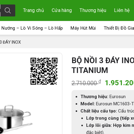
Trang chủ
Cửa hàng
Thương hiệu
Liên hệ
 Nướng – Lò Vi Sóng – Lò Hấp
Máy Hút Mùi
Thiết Bị Đồ Gi
 3 ĐÁY INOX
BỘ NỒI 3 ĐÁY I
TITANIUM
Giá
₫
1.951.2
2.710.000
gốc
là:
Thương hiệu:
Eurosun
2.710.00
Model:
Eurosun MC1603-T
Chất liệu cấu tạo:
Cấu trúc
Lớp trong cùng (tiếp 
Lớp lõi giữa:
Hợp kim 
đặc biệt).