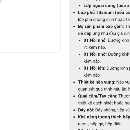
Lớp ngoài cùng (tiếp x
Lớp phủ Titanium (nếu có
lớp phủ chống dính hoặc t
Bộ sản phẩm bao gồm:
Thô
để đáp ứng nhu cầu gia đìn
01 Nồi nhỏ:
Đường kính
lít, kèm nắp.
01 Nồi nhỡ:
Đường kính
kèm nắp.
01 Nồi lớn:
Đường kính 
kèm nắp.
Thiết kế nắp vung:
Nắp vu
quan sát quá trình nấu ăn. 
Quai cầm/Tay cầm:
Thườn
thiết kế cách nhiệt hoặc h
Đáy nồi:
Đáy phẳng, tiếp xúc
Khả năng tương thích bếp
ngoại, bếp ga, bếp điện…