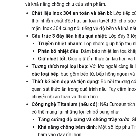
và khả năng chống chịu của sản phẩm.
Chất liệu Inox 304 an toàn và bền bỉ:
Lớp tiếp xú
thôi nhiễm chất độc hại, an toàn tuyệt đối cho sứ
mặn. Inox 304 cũng nổi tiếng về độ bền và khả n
Cấu trúc 3 đáy liền hiệu quả nhiệt:
Lớp đáy 3 lớ
Truyền nhiệt nhanh:
Lớp nhôm giúp hấp thụ nh
Phân bổ nhiệt đều:
Đảm bảo nhiệt lan tỏa khắp
Giữ nhiệt tốt:
Giúp giữ ấm thức ăn lâu hơn và t
Tương thích mọi loại bếp:
Với lớp ngoài cùng là I
các loại bếp
, bao gồm bếp từ, bếp hồng ngoại và 
Thiết kế bền đẹp và tiện dụng:
Bộ nồi thường có 
quan sát thức ăn trong quá trình nấu. Tay cầm Inox
chuyển nồi an toàn và thuận tiện.
Công nghệ Titanium (nếu có):
Nếu Eurosun tích 
có thể mang lại những lợi ích bổ sung như:
Tăng cường độ cứng và chống trầy xước:
Gi
Khả năng chống bám dính:
Một số lớp phủ Tit
bám vào đáy nồi hơn.