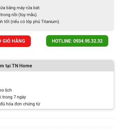
rửa bằng máy rửa bát.
trong nồi (tùy mẫu).
 tốt (nếu có lớp phủ Titanium).
SUN MC1603-TITANIUM số lượng
 GIỎ HÀNG
HOTLINE: 0934.95.32.32
ẩm tại TN Home
eo lịch
i trong 7 ngày
 đủ hóa đơn chứng từ