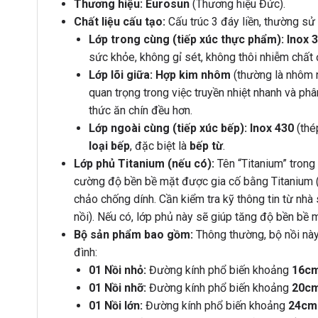
Thương hiệu:
Eurosun
(Thương hiệu Đức).
Chất liệu cấu tạo:
Cấu trúc 3 đáy liền, thường sử
Lớp trong cùng (tiếp xúc thực phẩm):
Inox 
sức khỏe, không gỉ sét, không thôi nhiễm chất 
Lớp lõi giữa:
Hợp kim nhôm
(thường là nhôm n
quan trọng trong việc truyền nhiệt nhanh và ph
thức ăn chín đều hơn.
Lớp ngoài cùng (tiếp xúc bếp):
Inox 430
(thép
loại bếp
, đặc biệt là
bếp từ
.
Lớp phủ Titanium (nếu có):
Tên “Titanium” trong
cường độ bền bề mặt được gia cố bằng Titanium (n
chảo chống dính. Cần kiểm tra kỹ thông tin từ nhà
nồi). Nếu có, lớp phủ này sẽ giúp tăng độ bền bề 
Bộ sản phẩm bao gồm:
Thông thường, bộ nồi này
đình:
01 Nồi nhỏ:
Đường kính phổ biến khoảng
16c
01 Nồi nhỡ:
Đường kính phổ biến khoảng
20c
01 Nồi lớn:
Đường kính phổ biến khoảng
24cm