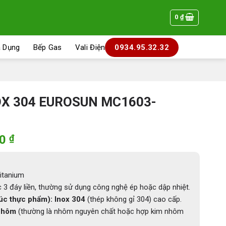
0
₫
a Dụng
Bếp Gas
Vali Điện
0934.95.32.32
NOX 304 EUROSUN MC1603-
Giá
00
₫
hiện
tại
0 ₫.
là:
itanium
1.951.200 ₫.
 3 đáy liền, thường sử dụng công nghệ ép hoặc dập nhiệt.
xúc thực phẩm):
Inox 304
(thép không gỉ 304) cao cấp.
nhôm
(thường là nhôm nguyên chất hoặc hợp kim nhôm