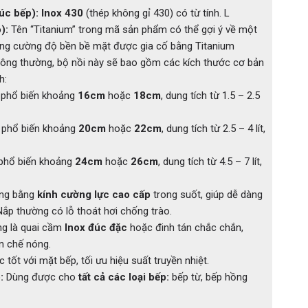
úc bếp):
Inox 430
(thép không gỉ 430) có từ tính. L
):
Tên “Titanium” trong mã sản phẩm có thể gợi ý về một
ăng cường độ bền bề mặt được gia cố bằng Titanium
ng thường, bộ nồi này sẽ bao gồm các kích thước cơ bản
h:
 phổ biến khoảng
16cm
hoặc
18cm
, dung tích từ 1.5 – 2.5
 phổ biến khoảng
20cm
hoặc
22cm
, dung tích từ 2.5 – 4 lít,
phổ biến khoảng
24cm
hoặc
26cm
, dung tích từ 4.5 – 7 lít,
ng bằng
kính cường lực cao cấp
trong suốt, giúp dễ dàng
Nắp thường có lỗ thoát hơi chống trào.
g là quai cầm
Inox đúc đặc
hoặc đinh tán chắc chắn,
ạn chế nóng.
 tốt với mặt bếp, tối ưu hiệu suất truyền nhiệt.
:
Dùng được cho
tất cả các loại bếp:
bếp từ, bếp hồng