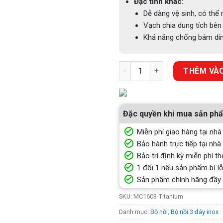
Đặc tính khác:
Dễ dàng vệ sinh, có thể 
Vạch chia dung tích bên 
Khả năng chống bám dính
BỘ NỒI 3 ĐÁY INOX 304 EURO
THÊM VÀO
Đặc quyền khi mua sản ph
Miễn phí giao hàng tại nhà
Bảo hành trực tiếp tại nhà
Bảo trì định kỳ miễn phí th
1 đổi 1 nếu sản phẩm bị lỗ
Sản phẩm chính hãng đầy
SKU:
MC1603-Titanium
Danh mục:
Bộ nồi
,
Bộ nồi 3 đáy inox