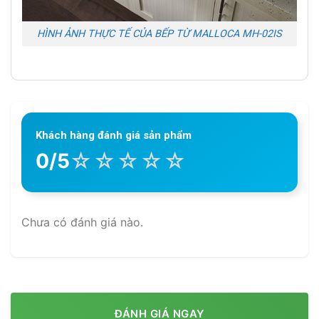
HÌNH ẢNH THỰC TẾ CỦA BẾP TỪ MALLOCA MH-02IS
Khách hàng đánh giá sản phẩm
☆
☆
☆
☆
☆
0/5
Chưa có đánh giá nào.
ĐÁNH GIÁ NGAY