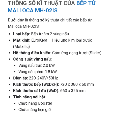
THÔNG SỐ KĨ THUẬT CỦA
BẾP TỪ
MALLOCA MH-02IS
Dưới đây là thông số kỹ thuật chi tiết của bếp từ
Malloca MH-02IS:
Loại bếp:
Bếp từ âm 2 vùng nấu
Mặt kính:
EuroKera – Hiệu ứng kim loại xước
(Metallic)
Hệ thống điều khiển:
Cảm ứng dạng trượt (Slider)
Công suất vùng nấu:
Vùng nấu trái: 2.0 kW
Vùng nấu phải: 1.8 kW
Điện áp:
220-240V/50Hz
Kích thước bếp (WxDxH):
720 x 380 x 60 mm
Kích thước cắt đá (WxD):
660 x 325 mm
Tính năng nổi bật:
Chức năng Booster
Chức năng hẹn giờ