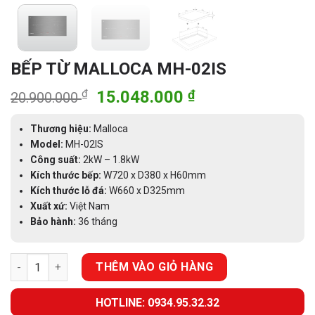
BẾP TỪ MALLOCA MH-02IS
Giá
Giá
₫
15.048.000
₫
20.900.000
gốc
hiện
là:
tại
Thương hiệu:
Malloca
20.900.000 ₫.
là:
Model:
MH-02IS
Công suất:
2kW – 1.8kW
15.048.000 ₫.
Kích thước bếp:
W720 x D380 x H60mm
Kích thước lỗ đá:
W660 x D325mm
Xuất xứ:
Việt Nam
Bảo hành:
36 tháng
BẾP TỪ MALLOCA MH-02IS số lượng
THÊM VÀO GIỎ HÀNG
HOTLINE: 0934.95.32.32