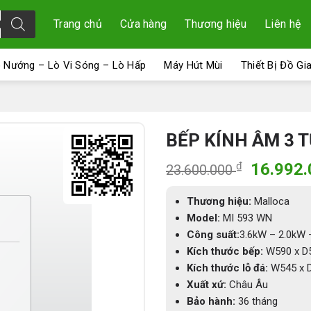
Trang chủ
Cửa hàng
Thương hiệu
Liên hệ
 Nướng – Lò Vi Sóng – Lò Hấp
Máy Hút Mùi
Thiết Bị Đồ Gi
BẾP KÍNH ÂM 3 
Giá
₫
16.992
23.600.000
gốc
là:
Thương hiệu:
Malloca
23.600.
Model:
MI 593 WN
Công suất:
3.6kW – 2.0kW 
Kích thước bếp:
W590 x D
Kích thước lỗ đá:
W545 x 
Xuất xứ:
Châu Âu
Bảo hành:
36 tháng