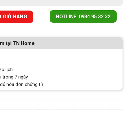
I 593 WN số lượng
 GIỎ HÀNG
HOTLINE: 0934.95.32.32
ẩm tại TN Home
eo lịch
i trong 7 ngày
 đủ hóa đơn chứng từ