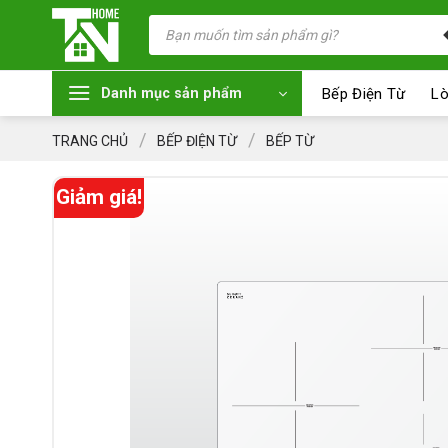
Chuyển
Tìm
kiếm
đến
sản
nội
phẩm
dung
Bếp Điện Từ
Lò
Danh mục sản phẩm
/
/
TRANG CHỦ
BẾP ĐIỆN TỪ
BẾP TỪ
Giảm giá!