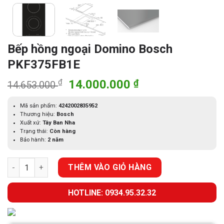
Bếp hồng ngoại Domino Bosch
PKF375FB1E
Giá
Giá
₫
14.000.000
₫
14.653.000
gốc
hiện
là:
tại
Mã sản phẩm:
4242002835952
Thương hiệu:
Bosch
14.653.000 ₫.
là:
Xuất xứ:
Tây Ban Nha
14.000.000 ₫.
Trạng thái:
Còn hàng
Bảo hành:
2 năm
Bếp hồng ngoại Domino Bosch PKF375FB1E số lượng
THÊM VÀO GIỎ HÀNG
HOTLINE: 0934.95.32.32