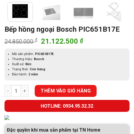
Bếp hồng ngoại Bosch PIC651B17E
Giá
Giá
₫
21.122.500
₫
24.850.000
gốc
hiện
là:
tại
Mã sản phẩm:
PIC651B17E
Thương hiệu:
Bosch
24.850.000 ₫.
là:
Xuất xứ:
Đức
21.122.500 ₫.
Trạng thái:
Còn hàng
Bảo hành:
2 năm
Bếp hồng ngoại Bosch PIC651B17E số lượng
THÊM VÀO GIỎ HÀNG
HOTLINE: 0934.95.32.32
Đặc quyền khi mua sản phẩm tại TN Home