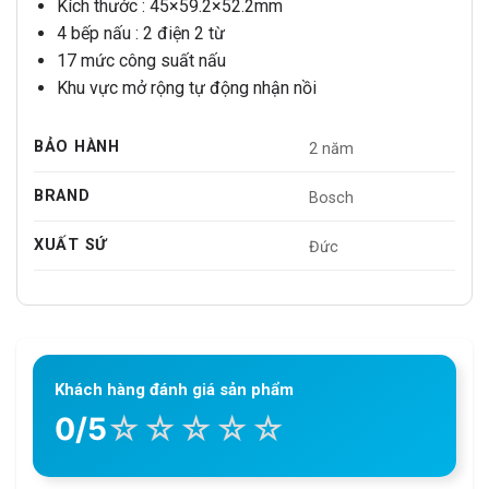
Kích thước : 45×59.2×52.2mm
4 bếp nấu : 2 điện 2 từ
17 mức công suất nấu
Khu vực mở rộng tự động nhận nồi
BẢO HÀNH
2 năm
BRAND
Bosch
XUẤT SỨ
Đức
Khách hàng đánh giá sản phẩm
☆
☆
☆
☆
☆
0/5