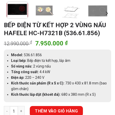
BẾP ĐIỆN TỪ KẾT HỢP 2 VÙNG NẤU
HAFELE HC-H7321B (536.61.856)
Giá
Giá
₫
7.950.000
₫
12.990.000
gốc
hiện
là:
tại
Model:
536.61.856
12.990.000 ₫.
là:
Loại bếp:
Bếp điện từ kết hợp, lắp âm
Số vùng nấu:
2 vùng nấu
7.950.000 ₫.
Tổng công suất:
4.4 kW
Điện áp:
220 – 240 V
Kích thước sản phẩm (R x S x C):
730 x 430 x 81.8 mm (bao
gồm chân)
Kích thước lắp đặt (khoét đá):
680 x 380 mm (R x S)
BẾP ĐIỆN TỪ KẾT HỢP 2 VÙNG NẤU HAFELE HC-H7321B (536.61.
THÊM VÀO GIỎ HÀNG