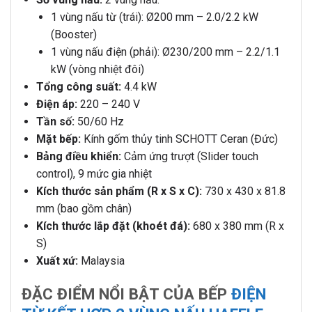
1 vùng nấu từ (trái): Ø200 mm – 2.0/2.2 kW
(Booster)
1 vùng nấu điện (phải): Ø230/200 mm – 2.2/1.1
kW (vòng nhiệt đôi)
Tổng công suất:
4.4 kW
Điện áp:
220 – 240 V
Tần số:
50/60 Hz
Mặt bếp:
Kính gốm thủy tinh SCHOTT Ceran (Đức)
Bảng điều khiển:
Cảm ứng trượt (Slider touch
control), 9 mức gia nhiệt
Kích thước sản phẩm (R x S x C):
730 x 430 x 81.8
mm (bao gồm chân)
Kích thước lắp đặt (khoét đá):
680 x 380 mm (R x
S)
Xuất xứ:
Malaysia
ĐẶC ĐIỂM NỔI BẬT CỦA BẾP
ĐIỆN