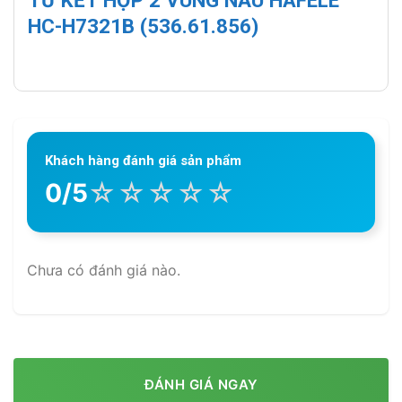
TỪ KẾT HỢP 2 VÙNG NẤU HAFELE
HC-H7321B (536.61.856)
Khách hàng đánh giá sản phẩm
☆
☆
☆
☆
☆
0/5
Chưa có đánh giá nào.
ĐÁNH GIÁ NGAY