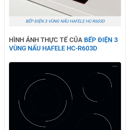
BẾP ĐIỆN 3 VÙNG NẤU HAFELE HC-R603D
HÌNH ẢNH THỰC TẾ CỦA
BẾP ĐIỆN 3
VÙNG NẤU HAFELE HC-R603D