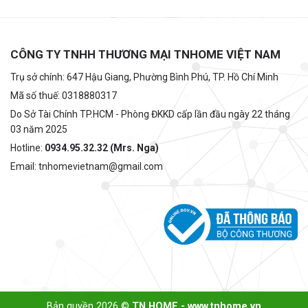
CÔNG TY TNHH THƯƠNG MẠI TNHOME VIỆT NAM
Trụ sở chính: 647 Hậu Giang, Phường Bình Phú, TP. Hồ Chí Minh
Mã số thuế: 0318880317
Do Sở Tài Chính TP.HCM - Phòng ĐKKD cấp lần đầu ngày 22 tháng
03 năm 2025
Hotline:
0934.95.32.32 (Mrs. Nga)
Email: tnhomevietnam@gmail.com
Bản quyền 2026 ©
TN HOME - www.tnhome.vn