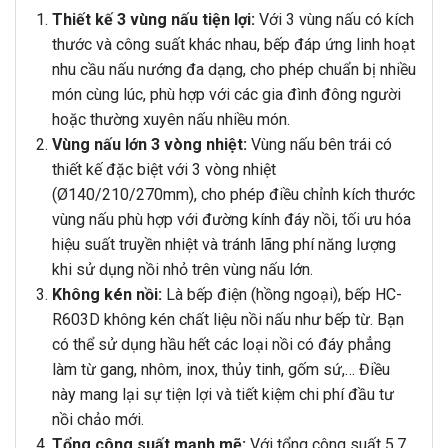
Thiết kế 3 vùng nấu tiện lợi:
Với 3 vùng nấu có kích
thước và công suất khác nhau, bếp đáp ứng linh hoạt
nhu cầu nấu nướng đa dạng, cho phép chuẩn bị nhiều
món cùng lúc, phù hợp với các gia đình đông người
hoặc thường xuyên nấu nhiều món.
Vùng nấu lớn 3 vòng nhiệt:
Vùng nấu bên trái có
thiết kế đặc biệt với 3 vòng nhiệt
(Ø140/210/270mm), cho phép điều chỉnh kích thước
vùng nấu phù hợp với đường kính đáy nồi, tối ưu hóa
hiệu suất truyền nhiệt và tránh lãng phí năng lượng
khi sử dụng nồi nhỏ trên vùng nấu lớn.
Không kén nồi:
Là bếp điện (hồng ngoại), bếp HC-
R603D không kén chất liệu nồi nấu như bếp từ. Bạn
có thể sử dụng hầu hết các loại nồi có đáy phẳng
làm từ gang, nhôm, inox, thủy tinh, gốm sứ,… Điều
này mang lại sự tiện lợi và tiết kiệm chi phí đầu tư
nồi chảo mới.
Tổng công suất mạnh mẽ:
Với tổng công suất 5,7