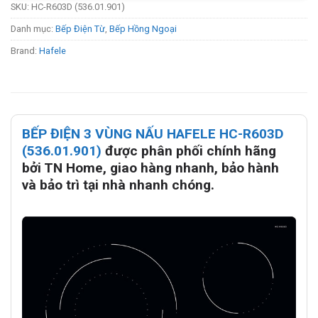
SKU:
HC-R603D (536.01.901)
Danh mục:
Bếp Điện Từ
,
Bếp Hồng Ngoại
Brand:
Hafele
BẾP ĐIỆN 3 VÙNG NẤU HAFELE HC-R603D
(536.01.901)
được phân phối chính hãng
bởi TN Home, giao hàng nhanh, bảo hành
và bảo trì tại nhà nhanh chóng.