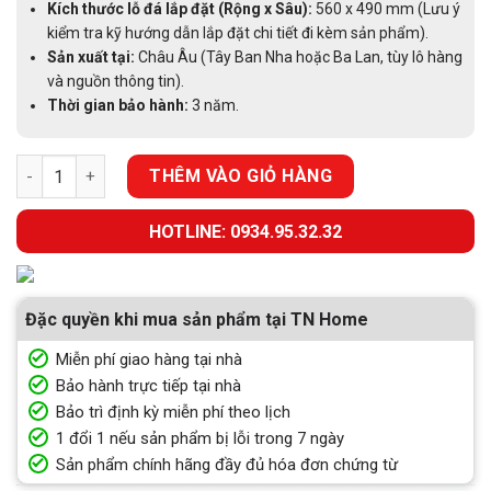
Kích thước lỗ đá lắp đặt (Rộng x Sâu):
560 x 490 mm (Lưu ý
kiểm tra kỹ hướng dẫn lắp đặt chi tiết đi kèm sản phẩm).
Sản xuất tại:
Châu Âu (Tây Ban Nha hoặc Ba Lan, tùy lô hàng
và nguồn thông tin).
Thời gian bảo hành:
3 năm.
BẾP ĐIỆN 3 VÙNG NẤU HAFELE HC-R603D (536.01.901) số lượng
THÊM VÀO GIỎ HÀNG
HOTLINE: 0934.95.32.32
Đặc quyền khi mua sản phẩm tại TN Home
Miễn phí giao hàng tại nhà
Bảo hành trực tiếp tại nhà
Bảo trì định kỳ miễn phí theo lịch
1 đổi 1 nếu sản phẩm bị lỗi trong 7 ngày
Sản phẩm chính hãng đầy đủ hóa đơn chứng từ