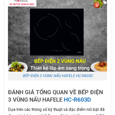
BẾP ĐIỆN 3 VÙNG NẤU HAFELE HC-R603D
ĐÁNH GIÁ TỔNG QUAN VỀ BẾP ĐIỆN
3 VÙNG NẤU HAFELE
HC-R603D
Dựa trên các thông số kỹ thuật và đặc điểm nổi bật đã