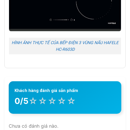
HÌNH ẢNH THỰC TẾ CỦA BẾP ĐIỆN 3 VÙNG NẤU HAFELE
HC-R603D
Khách hàng đánh giá sản phẩm
☆
☆
☆
☆
☆
0/5
Chưa có đánh giá nào.