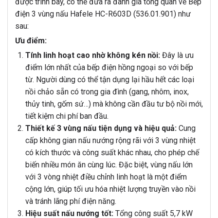
được trình bày, có thể đưa ra đánh giá tổng quan về Bếp
điện 3 vùng nấu Hafele HC-R603D (536.01.901) như
sau:
Ưu điểm:
Tính linh hoạt cao nhờ không kén nồi:
Đây là ưu
điểm lớn nhất của bếp điện hồng ngoại so với bếp
từ. Người dùng có thể tận dụng lại hầu hết các loại
nồi chảo sẵn có trong gia đình (gang, nhôm, inox,
thủy tinh, gốm sứ…) mà không cần đầu tư bộ nồi mới,
tiết kiệm chi phí ban đầu.
Thiết kế 3 vùng nấu tiện dụng và hiệu quả:
Cung
cấp không gian nấu nướng rộng rãi với 3 vùng nhiệt
có kích thước và công suất khác nhau, cho phép chế
biến nhiều món ăn cùng lúc. Đặc biệt, vùng nấu lớn
với 3 vòng nhiệt điều chỉnh linh hoạt là một điểm
cộng lớn, giúp tối ưu hóa nhiệt lượng truyền vào nồi
và tránh lãng phí điện năng.
Hiệu suất nấu nướng tốt:
Tổng công suất 5,7 kW