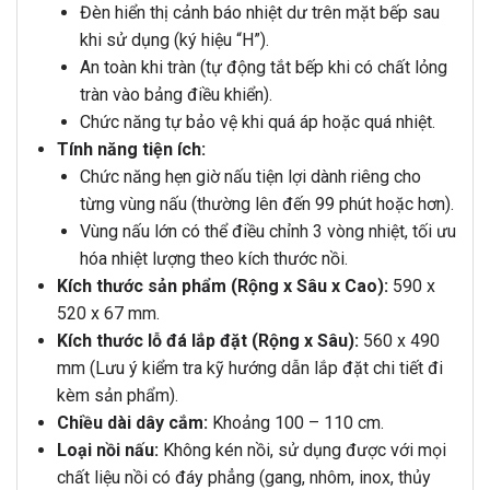
Đèn hiển thị cảnh báo nhiệt dư trên mặt bếp sau
khi sử dụng (ký hiệu “H”).
An toàn khi tràn (tự động tắt bếp khi có chất lỏng
tràn vào bảng điều khiển).
Chức năng tự bảo vệ khi quá áp hoặc quá nhiệt.
Tính năng tiện ích:
Chức năng hẹn giờ nấu tiện lợi dành riêng cho
từng vùng nấu (thường lên đến 99 phút hoặc hơn).
Vùng nấu lớn có thể điều chỉnh 3 vòng nhiệt, tối ưu
hóa nhiệt lượng theo kích thước nồi.
Kích thước sản phẩm (Rộng x Sâu x Cao):
590 x
520 x 67 mm.
Kích thước lỗ đá lắp đặt (Rộng x Sâu):
560 x 490
mm (Lưu ý kiểm tra kỹ hướng dẫn lắp đặt chi tiết đi
kèm sản phẩm).
Chiều dài dây cắm:
Khoảng 100 – 110 cm.
Loại nồi nấu:
Không kén nồi, sử dụng được với mọi
chất liệu nồi có đáy phẳng (gang, nhôm, inox, thủy