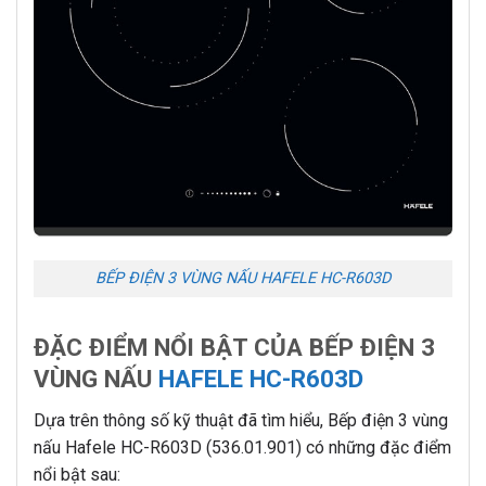
BẾP ĐIỆN 3 VÙNG NẤU HAFELE HC-R603D
ĐẶC ĐIỂM NỔI BẬT CỦA BẾP ĐIỆN 3
VÙNG NẤU
HAFELE HC-R603D
Dựa trên thông số kỹ thuật đã tìm hiểu, Bếp điện 3 vùng
nấu Hafele HC-R603D (536.01.901) có những đặc điểm
nổi bật sau: