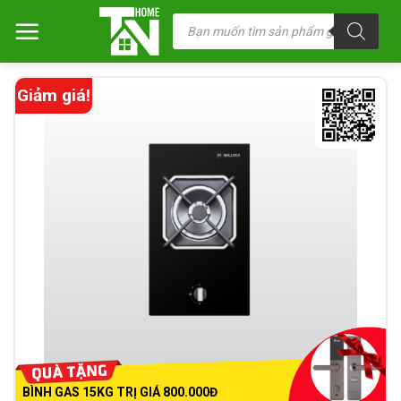
Chuyển
Tìm
kiếm
đến
sản
nội
phẩm
dung
Giảm giá!
BÌNH GAS 15KG TRỊ GIÁ 800.000Đ