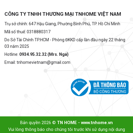
CÔNG TY TNHH THƯƠNG MẠI TNHOME VIỆT NAM
Trụ sở chính: 647 Hậu Giang, Phường Bình Phú, TP. Hồ Chí Minh
Mã số thuế: 0318880317
Do Sở Tài Chính TP.HCM - Phòng ĐKKD cấp lần đầu ngày 22 tháng
03 năm 2025
Hotline:
0934.95.32.32 (Mrs. Nga)
Email: tnhomevietnam@gmail.com
Bản quyền 2026 ©
TN HOME - www.tnhome.vn
Vui lòng thông báo cho chúng tôi trước khi sử dụng nội dung