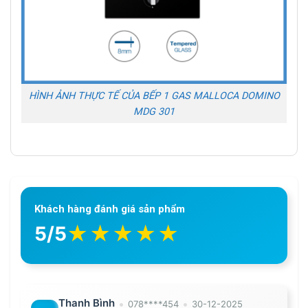
HÌNH ẢNH THỰC TẾ CỦA BẾP 1 GAS MALLOCA DOMINO
MDG 301
Khách hàng đánh giá sản phẩm
★
★
★
★
★
5/5
Thanh Bình
•
•
078****454
30-12-2025