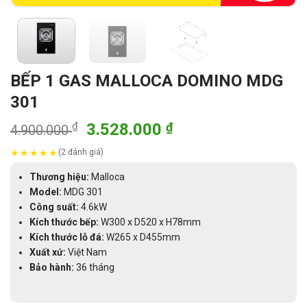
BẾP 1 GAS MALLOCA DOMINO MDG
301
Giá
Giá
₫
3.528.000
₫
4.900.000
gốc
hiện
★
★
★
★
★
(2 đánh giá)
là:
tại
4.900.000 ₫.
là:
Thương hiệu:
Malloca
3.528.000 ₫.
Model:
MDG 301
Công suất:
4.6kW
Kích thước bếp:
W300 x D520 x H78mm
Kích thước lỗ đá:
W265 x D455mm
Xuất xứ:
Việt Nam
Bảo hành:
36 tháng