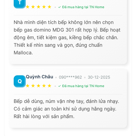
T
★★★★★
•
Đã mua hàng tại TN Home
Nhà mình diện tích bếp không lớn nên chọn
bếp gas domino MDG 301 rất hợp lý. Bếp hoạt
động êm, tiết kiệm gas, kiềng bếp chắc chắn.
Thiết kế nhìn sang và gọn, đúng chuẩn
Malloca.
Quỳnh Châu
•
•
090****962
30-12-2025
Q
★★★★★
•
Đã mua hàng tại TN Home
Bếp dễ dùng, núm vặn nhẹ tay, đánh lửa nhạy.
Có cảm giác an toàn khi sử dụng hằng ngày.
Rất hài lòng với sản phẩm.