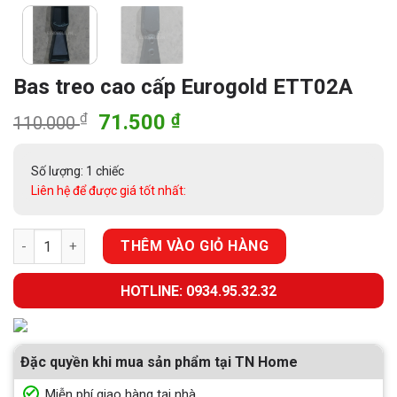
Bas treo cao cấp Eurogold ETT02A
Giá
Giá
₫
71.500
₫
110.000
gốc
hiện
là:
tại
Số lượng: 1 chiếc
110.000 ₫.
là:
Liên hệ để được giá tốt nhất:
71.500 ₫.
Bas treo cao cấp Eurogold ETT02A số lượng
THÊM VÀO GIỎ HÀNG
HOTLINE: 0934.95.32.32
Đặc quyền khi mua sản phẩm tại TN Home
Miễn phí giao hàng tại nhà