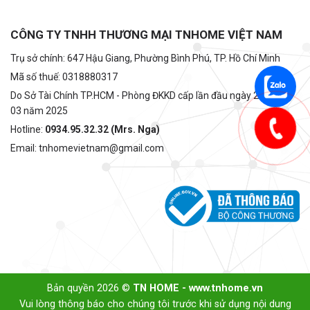
CÔNG TY TNHH THƯƠNG MẠI TNHOME VIỆT NAM
Trụ sở chính: 647 Hậu Giang, Phường Bình Phú, TP. Hồ Chí Minh
Mã số thuế: 0318880317
Do Sở Tài Chính TP.HCM - Phòng ĐKKD cấp lần đầu ngày 22 tháng
03 năm 2025
Hotline:
0934.95.32.32 (Mrs. Nga)
Email: tnhomevietnam@gmail.com
Bản quyền 2026 ©
TN HOME - www.tnhome.vn
Vui lòng thông báo cho chúng tôi trước khi sử dụng nội dung