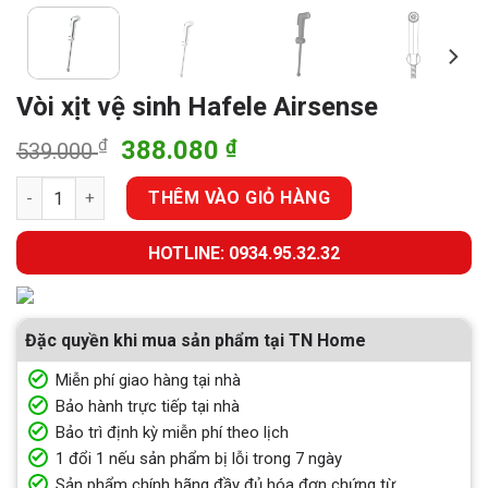
Vòi xịt vệ sinh Hafele Airsense
Giá
Giá
₫
388.080
₫
539.000
gốc
hiện
Vòi xịt vệ sinh Hafele Airsense số lượng
là:
tại
THÊM VÀO GIỎ HÀNG
539.000 ₫.
là:
388.080 ₫.
HOTLINE: 0934.95.32.32
Đặc quyền khi mua sản phẩm tại TN Home
Miễn phí giao hàng tại nhà
Bảo hành trực tiếp tại nhà
Bảo trì định kỳ miễn phí theo lịch
1 đổi 1 nếu sản phẩm bị lỗi trong 7 ngày
Sản phẩm chính hãng đầy đủ hóa đơn chứng từ