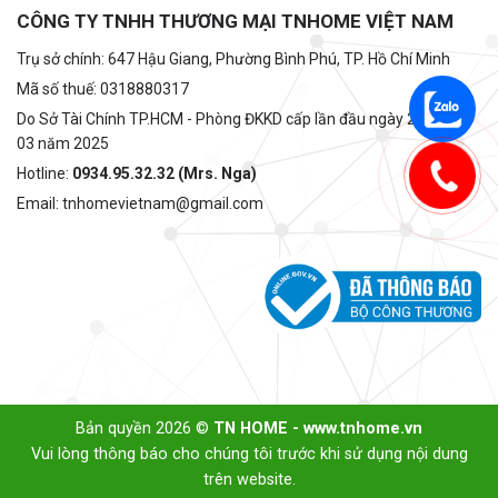
CÔNG TY TNHH THƯƠNG MẠI TNHOME VIỆT NAM
Trụ sở chính: 647 Hậu Giang, Phường Bình Phú, TP. Hồ Chí Minh
Mã số thuế: 0318880317
Do Sở Tài Chính TP.HCM - Phòng ĐKKD cấp lần đầu ngày 22 tháng
03 năm 2025
Hotline:
0934.95.32.32 (Mrs. Nga)
Email: tnhomevietnam@gmail.com
Bản quyền 2026 ©
TN HOME - www.tnhome.vn
Vui lòng thông báo cho chúng tôi trước khi sử dụng nội dung
trên website.