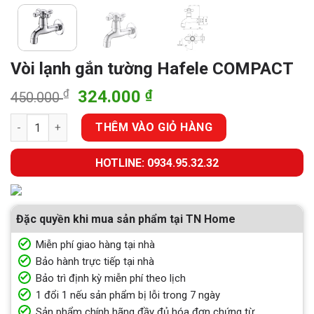
Vòi lạnh gắn tường Hafele COMPACT
Giá
Giá
₫
324.000
₫
450.000
gốc
hiện
Vòi lạnh gắn tường Hafele COMPACT số lượng
là:
tại
THÊM VÀO GIỎ HÀNG
450.000 ₫.
là:
324.000 ₫.
HOTLINE: 0934.95.32.32
Đặc quyền khi mua sản phẩm tại TN Home
Miễn phí giao hàng tại nhà
Bảo hành trực tiếp tại nhà
Bảo trì định kỳ miễn phí theo lịch
1 đổi 1 nếu sản phẩm bị lỗi trong 7 ngày
Sản phẩm chính hãng đầy đủ hóa đơn chứng từ